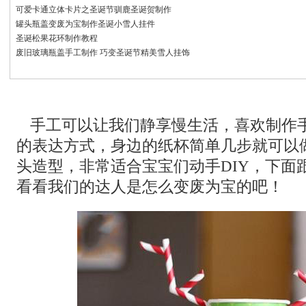
可爱卡通立体卡片之圣诞节驯鹿圣诞贺制作
罐头瓶盖变废为宝制作圣诞小雪人挂件
圣诞松果花环制作教程
废旧玻璃瓶盖手工制作 巧变圣诞节精美雪人挂饰
手工可以让我们静享慢生活，喜欢制作
的表达方式，身边的纸杯简单几步就可以
头造型，非常适合宝宝们动手DIY，下面
看看我们的达人是怎么变废为宝的吧！