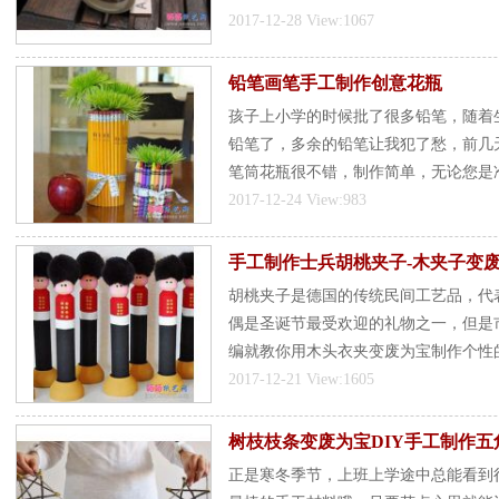
2017-12-28 View:1067
铅笔画笔手工制作创意花瓶
孩子上小学的时候批了很多铅笔，随着
铅笔了，多余的铅笔让我犯了愁，前几
笔筒花瓶很不错，制作简单，无论您是
2017-12-24 View:983
手工制作士兵胡桃夹子-木夹子变
胡桃夹子是德国的传统民间工艺品，代
偶是圣诞节最受欢迎的礼物之一，但是
编就教你用木头衣夹变废为宝制作个性
2017-12-21 View:1605
树枝枝条变废为宝DIY手工制作五
正是寒冬季节，上班上学途中总能看到