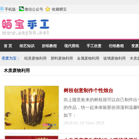
手机版
微信公众号
收藏晒宝
首 页
纸艺知识
折纸教程
现代剪纸
手工欣赏
衍纸教程
变废
变废为宝：
纸质废物利用
塑料废物利用
金属废物利用
玻璃废物利用
木质
木质废物利用
树枝创意制作个性烛台
街上随意捡来的树枝就可以自己制作出个
的作品，快一起来体验那份浪漫和温馨
如下：
2018-01-19 View:2919