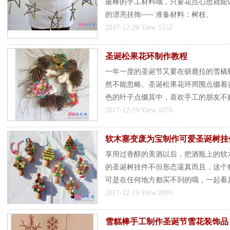
最棒的手工材料哦，只要花点心思就能
的漂亮挂饰~~~ 准备材料：树枝、
2017-12-20 View:1552
圣诞松果花环制作教程
一年一度的圣诞节又要在驯鹿拉的雪橇
然不能忽略。圣诞松果花环周围点缀着
色的叶子点缀其中，喜欢手工的朋友不
2017-12-19 View:1076
软木塞变废为宝制作可爱圣诞树挂
享用过香醇的美酒以后，把酒瓶上的软木
的圣诞树挂件不但形态逼真而且，这个
可是在任何地方都买不到的哦，一起看
2017-12-19 View:1095
雪糕棒手工制作圣诞节雪花装饰品