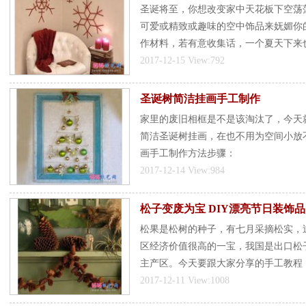
圣诞将至，你想改变家中天花板下空荡
可爱或精致或趣味的空中饰品来妩媚你
作材料，若有意收集话，一个夏天下来
2017-12-15 View:792
圣诞树简洁挂画手工制作
家里的废旧相框是不是该淘汰了，今天
简洁圣诞树挂画，在也不用为空间小放
画手工制作方法步骤：
2017-12-14 View:984
松子变废为宝 DIY漂亮节日装饰品
松果是松树的种子，有七月采摘松实，
区经济价值很高的一宝，我国是出口松
主产区。今天要跟大家分享的手工教程，
2017-12-11 View:1008