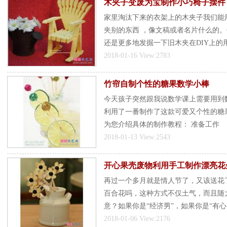
木夹子变废为宝制作小巧椅子摆件
家里淘汰下来的衣架上的木夹子我们能
夹别的东西 ，像文稿或者名片什么的
还是更多地发掘一下旧木夹在DIY上的
2018-01-16 View:2783
竹帘自制个性的糖果数学小棒
今天孩子突然跟我说数学课上需要用到
利用了一番制作了这款可爱又个性的糖
为您介绍具体的制作教程： 准备工作
2018-01-13 View:2543
开心果壳废物利用手工制作漂亮花
再过一个多月就是情人节了，又该送花
百合花吗，这种方式不仅土气，而且随
意？如果你是“经济男”，如果你是“有
2018-01-06 View:2176