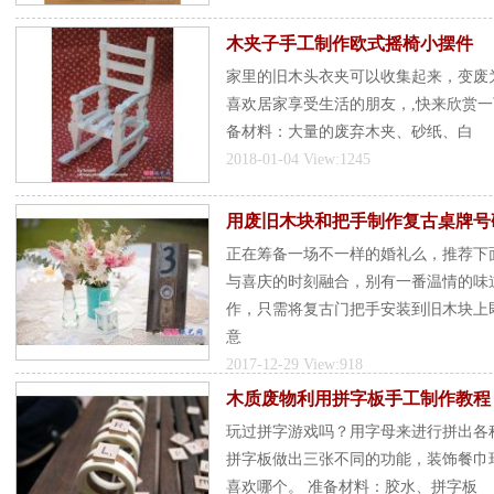
木夹子手工制作欧式摇椅小摆件
家里的旧木头衣夹可以收集起来，变废
喜欢居家享受生活的朋友，,快来欣赏一
备材料：大量的废弃木夹、砂纸、白
2018-01-04 View:1245
用废旧木块和把手制作复古桌牌号
正在筹备一场不一样的婚礼么，推荐下
与喜庆的时刻融合，别有一番温情的味
作，只需将复古门把手安装到旧木块上即
意
2017-12-29 View:918
木质废物利用拼字板手工制作教程
玩过拼字游戏吗？用字母来进行拼出各
拼字板做出三张不同的功能，装饰餐巾
喜欢哪个。 准备材料：胶水、拼字板