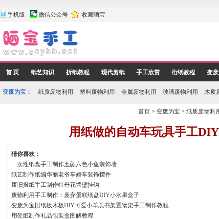
手机版
微信公众号
收藏晒宝
首 页
纸艺知识
折纸教程
现代剪纸
手工欣赏
衍纸教程
变废
变废为宝：
纸质废物利用
塑料废物利用
金属废物利用
玻璃废物利用
木质
首页
>
变废为宝
>
纸质废物利
用纸做的自动车玩具手工DI
猜你喜欢：
一次性纸盘手工制作五颜六色小鱼装饰墙
纸艺制作纸编华丽老爷车婚车装饰摆件
废旧报纸手工制作牡丹花墙壁挂钩
废物利用手工制作：废弃蛋糕纸盘DIY小水果盒子
变废为宝旧纸板木板DIY可爱小羊羔书架置物架手工制作教程
用硬纸制作礼品包装盒图解教程