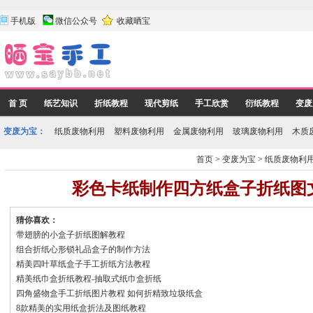
手机版
微信公众号
收藏晒宝
首 页
纸艺知识
折纸教程
现代剪纸
手工欣赏
衍纸教程
变废
变废为宝：
纸质废物利用
塑料废物利用
金属废物利用
玻璃废物利用
木质
首页
>
变废为宝
>
纸质废物利
彩色卡纸制作四方纸盒子折纸图
猜你喜欢：
带翅膀的小盒子折纸图解教程
组合折纸心形锁礼品盒子的制作方法
精美四叶草纸盒子手工折纸方法教程
精美纸巾盒折纸教程-抽取式纸巾盒折纸
四角盛物盒手工折纸图片教程 如何折精致垃圾纸盒
8款精美的实用纸盒折法及图纸教程