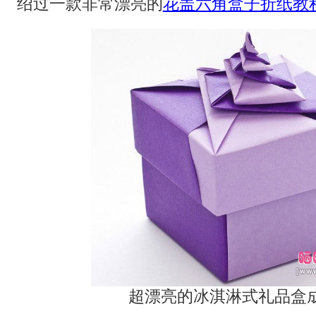
绍过一款非常漂亮的
花盖六角盒子折纸教
超漂亮的冰淇淋式礼品盒