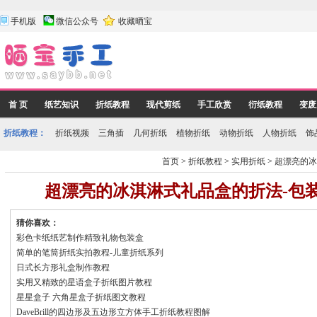
手机版
微信公众号
收藏晒宝
首 页
纸艺知识
折纸教程
现代剪纸
手工欣赏
衍纸教程
变废
折纸教程：
折纸视频
三角插
几何折纸
植物折纸
动物折纸
人物折纸
饰
首页
>
折纸教程
>
实用折纸
>
超漂亮的冰
超漂亮的冰淇淋式礼品盒的折法-包
猜你喜欢：
彩色卡纸纸艺制作精致礼物包装盒
简单的笔筒折纸实拍教程-儿童折纸系列
日式长方形礼盒制作教程
实用又精致的星语盒子折纸图片教程
星星盒子 六角星盒子折纸图文教程
DaveBrill的四边形及五边形立方体手工折纸教程图解