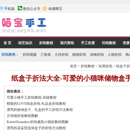
手机版
微信公众号
收藏晒宝
首 页
纸艺知识
折纸教程
现代剪纸
手工欣赏
衍纸教程
变废
折纸教程：
折纸视频
三角插
几何折纸
植物折纸
动物折纸
人物折纸
饰
首页
>
折纸教程
>
实用折纸
>
纸盒子折
纸盒子折法大全-可爱的小猫咪储物盒
猜你喜欢：
可爱小猫手工折纸教程-高级教程
精致的LOVE纸盒折纸-礼品盒折纸教程
漂亮的收纳盒子、礼盒的手工折纸方法教程
方块猫折纸教程图解
KatrinShumakov折纸威风小猫的教程图解
漂亮的花朵型连体盒子的折纸方法教程