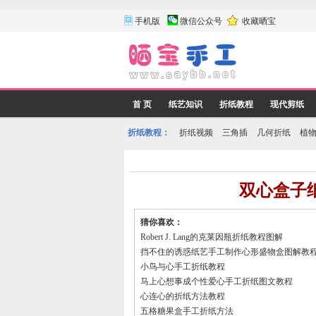
手机版
微信公众号
收藏晒宝
首 页
纸艺知识
折纸教程
现代剪纸
折纸教程：
折纸视频
三角插
几何折纸
植
双心盒子
猜你喜欢：
Robert J. Lang的克莱因瓶折纸教程图解
挡不住的诱惑纸艺手工制作心形盛物盒图解教
小鸟与心手工折纸教程
马上心想事成个性爱心手工折纸图文教程
心连心的折纸方法教程
五格糖果盒手工折纸方法