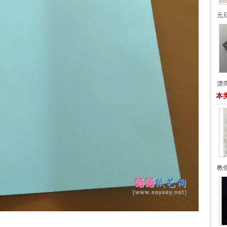
元
漂
本
教