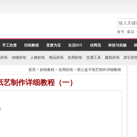
春节
窗花
手工欣赏
衍纸教程
变废为宝
生活DIY
丝网花
科技与实验
物折纸
动物折纸
人物折纸
饰品折纸
实用折纸
交通工具
建筑折纸
其它折
首页
>
折纸教程
>
实用折纸
>
双心盒子纸艺制作详细教程
纸艺制作详细教程（一）
程