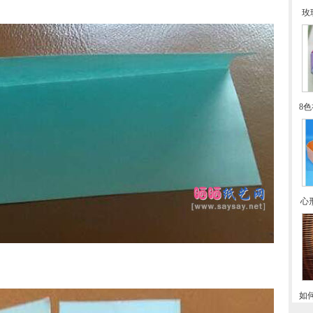
玫
8
心
如