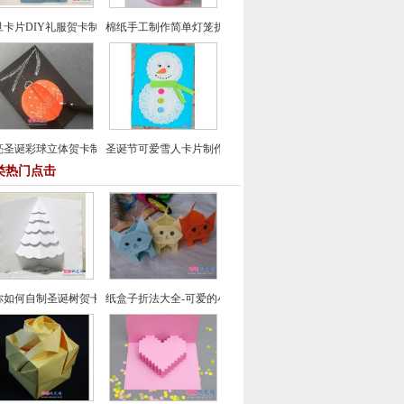
旦卡片DIY礼服贺卡制作
棉纸手工制作简单灯笼折纸方法
亮圣诞彩球立体贺卡制作教程
圣诞节可爱雪人卡片制作教程
类热门点击
你如何自制圣诞树贺卡-圣诞节贺卡制作教程
纸盒子折法大全-可爱的小猫咪储物盒手工折纸教程