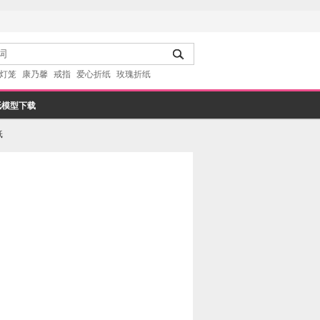
灯笼
康乃馨
戒指
爱心折纸
玫瑰折纸
纸模型下载
纸