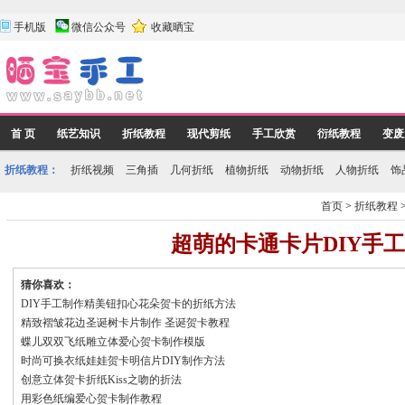
手机版
微信公众号
收藏晒宝
首 页
纸艺知识
折纸教程
现代剪纸
手工欣赏
衍纸教程
变废
折纸教程：
折纸视频
三角插
几何折纸
植物折纸
动物折纸
人物折纸
饰
首页
>
折纸教程
超萌的卡通卡片DIY手
猜你喜欢：
DIY手工制作精美钮扣心花朵贺卡的折纸方法
精致褶皱花边圣诞树卡片制作 圣诞贺卡教程
蝶儿双双飞纸雕立体爱心贺卡制作模版
时尚可换衣纸娃娃贺卡明信片DIY制作方法
创意立体贺卡折纸Kiss之吻的折法
用彩色纸编爱心贺卡制作教程