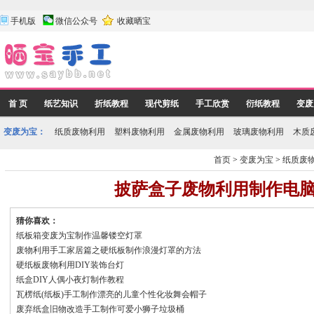
手机版
微信公众号
收藏晒宝
首 页
纸艺知识
折纸教程
现代剪纸
手工欣赏
衍纸教程
变废
变废为宝：
纸质废物利用
塑料废物利用
金属废物利用
玻璃废物利用
木质
首页
>
变废为宝
>
纸质废
披萨盒子废物利用制作电
猜你喜欢：
纸板箱变废为宝制作温馨镂空灯罩
废物利用手工家居篇之硬纸板制作浪漫灯罩的方法
硬纸板废物利用DIY装饰台灯
纸盒DIY人偶小夜灯制作教程
瓦楞纸(纸板)手工制作漂亮的儿童个性化妆舞会帽子
废弃纸盒旧物改造手工制作可爱小狮子垃圾桶