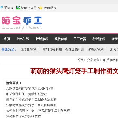
手机版
微信公众号
收藏晒宝
首 页
纸艺知识
折纸教程
现代剪纸
手工欣赏
衍纸教程
变废
变废为宝：
纸质废物利用
塑料废物利用
金属废物利用
玻璃废物利用
木质
首页
>
变废为宝
>
纸质废物
萌萌的猫头鹰灯笼手工制作图
猜你喜欢：
六款漂亮的灯笼窗花剪纸图样欣赏
纸艺制作灯笼三角插折纸教程
简单的手提式灯笼手工制作方法教程
炫酷时尚格状灯笼手工折纸图解教程
如何自制漂亮小礼盒 小南瓜灯笼手工制作教程
漂亮的绣球花灯折纸教程