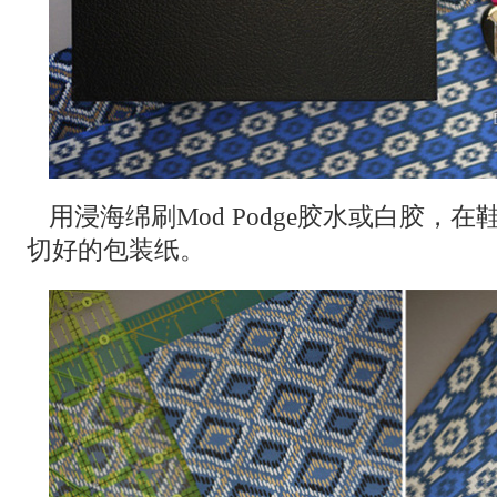
用浸海绵刷Mod Podge胶水或白胶，
切好的包装纸。