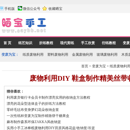
手机版
微信公众号
收藏晒宝
首 页
纸艺知识
折纸教程
现代剪纸
手工欣赏
衍纸教程
变废
变废为宝：
纸质废物利用
塑料废物利用
金属废物利用
玻璃废物利用
木质
首页
>
变废为宝
>
纸质废物利
废物利用DIY 鞋盒制作精美丝
猜你喜欢：
利用废弃银行卡会员卡制作漂亮实用的收纳盒方法教程
漂亮的花朵型连体盒子的折纸方法教程
零碎毛毡布变身梦幻花朵收纳盒筐
一次性纸杯变废为宝制作精致饼干糖果盒
麻布制作森系环保ZAKKA风收纳篮
实用小手工冰棒棍废物利用DIY田原风格花盆/收纳筐/吊篮