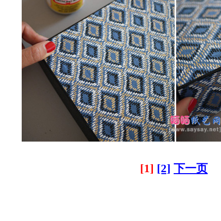
[1]
[2]
下一页