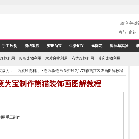
春节
窗花
手工欣赏
衍纸教程
变废为宝
生活DIY
丝网花
科技与实验
废物利用
玻璃废物利用
木质废物利用
布类废物利用
其它废物利用
变废为宝
>
纸质废物利用
>
卷纸蕊/卷纸筒变废为宝制作熊猫装饰画图解教程
变废为宝制作熊猫装饰画图解教程
利用手工制作