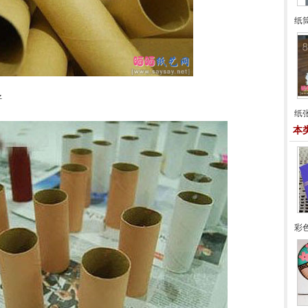
纸
好
纸
本
彩