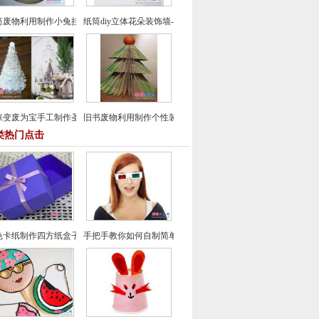
筒废物利用制作小兔挂饰
纸筒diy立体花朵装饰墙-纸筒废物利用
张变废为宝手工制作圣诞树图解教程
旧书废物利用制作个性装饰品
类热门点击
色卡纸制作四方纸盒子折纸图文教程
手把手教你如何自制简单3D眼镜在家看3D电影