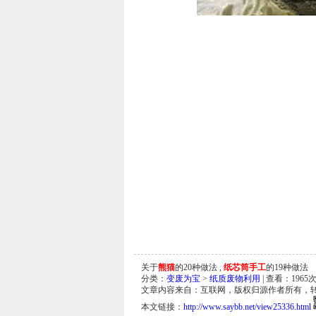
关于
熊猫
的20种做法 ,
纸芯筒手工
的19种做法
分类：
变废为宝
>
纸质废物利用
| 查看：
1965
次
文章内容来自：互联网，版权归源作者所有，
本文链接：
http://www.saybb.net/view25336.html