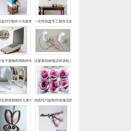
奶盒DIY制作小鸟装饰屋
一次性纸盘手工制作五颜六色小鱼装饰墙
萨盒子废物利用制作电脑散热架
过家家纸杯电话对讲机儿童手工玩具纸艺制作
用瓦楞纸箱制作儿童书架方法教程
鸡蛋托巧妙制作玫瑰花图文教程