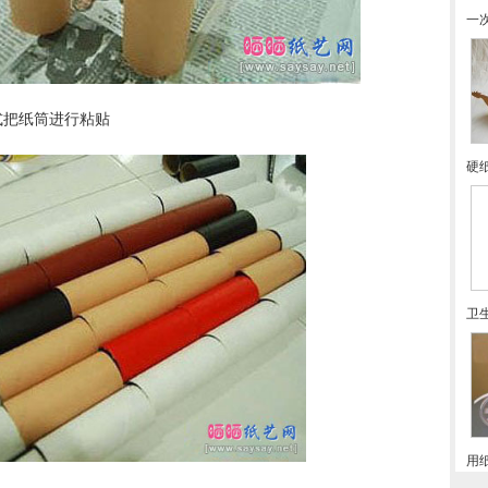
一
式把纸筒进行粘贴
硬
卫
用