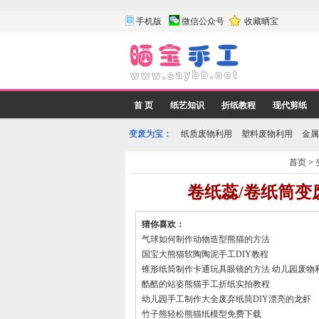
手机版
微信公众号
收藏晒宝
首 页
纸艺知识
折纸教程
现代剪纸
变废为宝：
纸质废物利用
塑料废物利用
金属
首页
>
卷纸蕊/卷纸筒
猜你喜欢：
气球如何制作动物造型熊猫的方法
国宝大熊猫软陶陶泥手工DIY教程
锥形纸筒制作卡通玩具眼镜的方法 幼儿园废物
酷酷的站姿熊猫手工折纸实拍教程
幼儿园手工制作大全废弃纸筒DIY漂亮的龙虾
竹子熊轻松熊猫纸模型免费下载