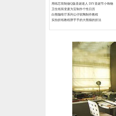
用纸芯筒制做Q版圣诞老人 DIY圣诞节小饰物
卫生纸筒变废为宝制作个性日历
白熊咖啡厅系列公仔软陶制作教程
实拍折纸教程胖乎乎的大熊猫的折法