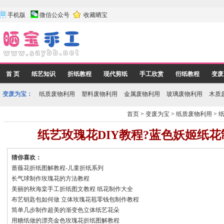
手机版
微信公众号
收藏晒宝
首 页
纸艺知识
折纸教程
现代剪纸
手工欣赏
衍纸教程
变废
变废为宝：
纸质废物利用
塑料废物利用
金属废物利用
玻璃废物利用
木质
首页
>
变废为宝
>
纸质废物利用
>
纸艺玫瑰花DIY教程?蓝色妖姬纸
猜你喜欢：
蔷薇花折纸图解教程-儿童折纸系列
长气球制作玫瑰花的方法教程
美丽的秋海棠手工折纸图文教程 纸花制作大全
布艺钥匙包如何做 立体玫瑰花苞零钱包制作教程
简单几步制作超美的渐变色立体纸艺花朵
用糖纸做的漂亮金色玫瑰花折纸图解教程