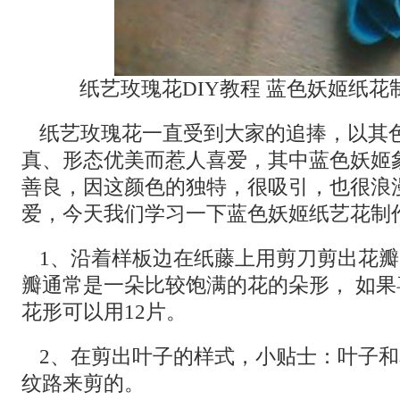
纸艺玫瑰花DIY教程 蓝色妖姬纸
纸艺玫瑰花一直受到大家的追捧，以其
真、形态优美而惹人喜爱，其中蓝色妖姬
善良，因这颜色的独特，很吸引，也很浪
爱，今天我们学习一下蓝色妖姬纸艺花制
1、沿着样板边在纸藤上用剪刀剪出花瓣
瓣通常是一朵比较饱满的花的朵形， 如
花形可以用12片。
2、在剪出叶子的样式，小贴士：叶子
纹路来剪的。