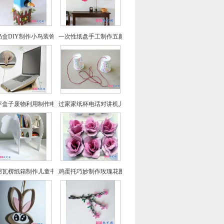
奶盒DIY制作小鸟装饰屋
一次性纸盘手工制作五颜六色小鱼装饰墙
萨盒子废物利用制作电脑散热架
过家家纸杯电话对讲机儿童手工玩具纸艺制作
用瓦楞纸箱制作儿童书架方法教程
鸡蛋托巧妙制作玫瑰花图文教程