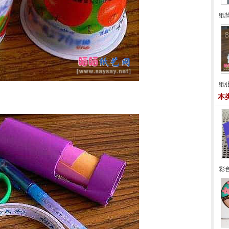
纸
纸
本
彩