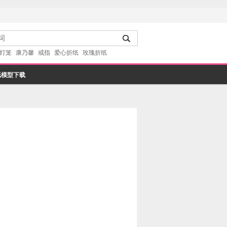
灯笼
康乃馨
戒指
爱心折纸
玫瑰折纸
纸模型下载