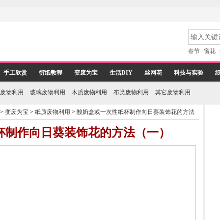
春节
窗花
手工欣赏
衍纸教程
变废为宝
生活DIY
丝网花
科技与实验
废物利用
玻璃废物利用
木质废物利用
布类废物利用
其它废物利用
>
变废为宝
>
纸质废物利用
>
酸奶盒或一次性纸杯制作向日葵装饰花的方法
杯制作向日葵装饰花的方法（一）