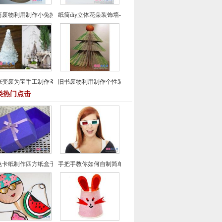
筒废物利用制作小兔挂饰
纸筒diy立体花朵装饰墙-纸筒废物利用
张变废为宝手工制作圣诞树图解教程
旧书废物利用制作个性装饰品
类热门点击
色卡纸制作四方纸盒子折纸图文教程
手把手教你如何自制简单3D眼镜在家看3D电影