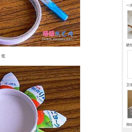
一
硬
，笔
卫
用