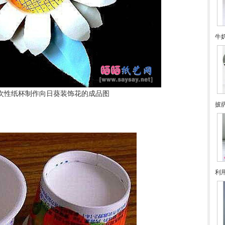
牛
次性纸杯制作向日葵装饰花的成品图
披
利