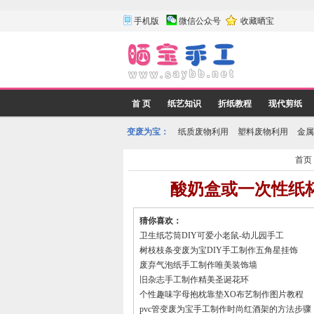
手机版
微信公众号
收藏晒宝
首 页
纸艺知识
折纸教程
现代剪纸
变废为宝：
纸质废物利用
塑料废物利用
金属
首页
酸奶盒或一次性纸
猜你喜欢：
卫生纸芯筒DIY可爱小老鼠-幼儿园手工
树枝枝条变废为宝DIY手工制作五角星挂饰
废弃气泡纸手工制作唯美装饰墙
旧杂志手工制作精美圣诞花环
个性趣味字母抱枕靠垫XO布艺制作图片教程
pvc管变废为宝手工制作时尚红酒架的方法步骤