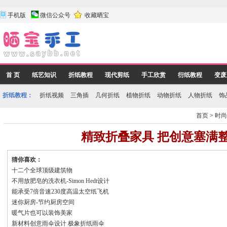
手机版
微信公众号
收藏晒宝
首 页
纸艺知识
折纸教程
现代剪纸
手工欣赏
衍纸教程
变废
折纸教程：
折纸视频
三角插
几何折纸
植物折纸
动物折纸
人物折纸
饰
首页
>
时
精致折叠家具 把创意塞满
猜你喜欢：
十二个全球顶级建筑物
不用放肥皂的洗衣机-Simon Hedt设计
能承受7倍音速230度高温太空纸飞机
迷你厨房-节约厨房空间
暖气片也可以装饰美家
新材料创意雨伞设计 极象折纸雨伞