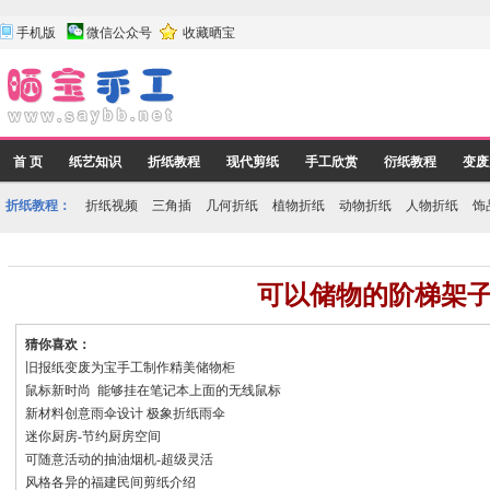
手机版
微信公众号
收藏晒宝
首 页
纸艺知识
折纸教程
现代剪纸
手工欣赏
衍纸教程
变废
折纸教程：
折纸视频
三角插
几何折纸
植物折纸
动物折纸
人物折纸
饰
可以储物的阶梯架
猜你喜欢：
旧报纸变废为宝手工制作精美储物柜
鼠标新时尚 能够挂在笔记本上面的无线鼠标
新材料创意雨伞设计 极象折纸雨伞
迷你厨房-节约厨房空间
可随意活动的抽油烟机-超级灵活
风格各异的福建民间剪纸介绍