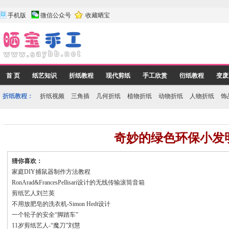
手机版
微信公众号
收藏晒宝
首 页
纸艺知识
折纸教程
现代剪纸
手工欣赏
衍纸教程
变废
折纸教程：
折纸视频
三角插
几何折纸
植物折纸
动物折纸
人物折纸
饰
奇妙的绿色环保小发
猜你喜欢：
家庭DIY捕鼠器制作方法教程
RonArad&FrancesPellisari设计的无线传输滚筒音箱
剪纸艺人刘兰英
不用放肥皂的洗衣机-Simon Hedt设计
一个轮子的安全“脚踏车”
11岁剪纸艺人-“魔刀”刘慧