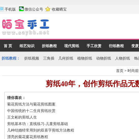
手机版
微信公众号
收藏晒宝
首 页
纸艺知识
折纸教程
现代剪纸
手工欣赏
衍纸教程
变废
折纸教程：
折纸视频
三角插
几何折纸
植物折纸
动物折纸
人物折纸
饰
首页
>
时尚前
剪纸40年，创作剪纸作品无
猜你喜欢：
菊花剪纸方法与菊花剪纸图案
中国传统的十二生肖剪纸欣赏
王文彬的剪纸人生
剪纸基本功：直线练习-儿童剪纸基础
几种结婚经常用到的双喜字剪纸方法教程
漂亮的菊花窗花剪纸教程