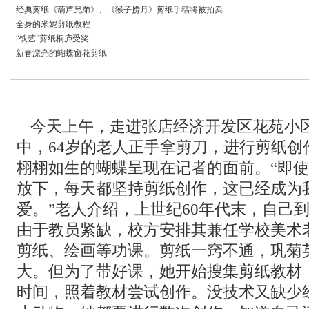
经典剪纸《葫芦兄弟》、《猴子捞月》剪纸手稿将被拍卖
全身的米妮剪纸教程
“铁艺”剪纸桐庐受奖
新春漂亮的蝴蝶窗花剪纸
今天上午，走进张店经济开发区花苑小区
中，64岁的老人正手拿剪刀，进行剪纸创
栩栩如生的蝴蝶呈现在记者的面前。“即使
放下，每天都坚持剪纸创作，这已经成为
爱。”老人介绍，上世纪60年代末，自己
由于教员紧缺，校方安排其兼任学校美术
剪纸、绘画等功课。剪纸一窍不通，巩菊
大。但为了带好课，她开始搜集剪纸教材
时间，照着教材尝试创作。没技术又缺少