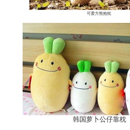
可爱方熊抱枕
韩国萝卜公仔靠枕