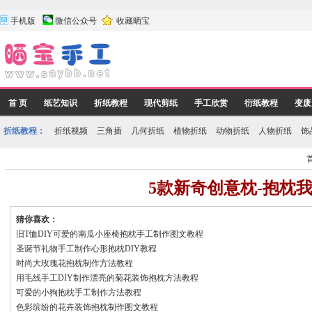
手机版
微信公众号
收藏晒宝
首 页
纸艺知识
折纸教程
现代剪纸
手工欣赏
衍纸教程
变废
折纸教程：
折纸视频
三角插
几何折纸
植物折纸
动物折纸
人物折纸
饰
5款新奇创意枕-抱枕
猜你喜欢：
旧T恤DIY可爱的南瓜小座椅抱枕手工制作图文教程
圣诞节礼物手工制作心形抱枕DIY教程
时尚大玫瑰花抱枕制作方法教程
用毛线手工DIY制作漂亮的菊花装饰抱枕方法教程
可爱的小狗抱枕手工制作方法教程
色彩缤纷的花卉装饰抱枕制作图文教程