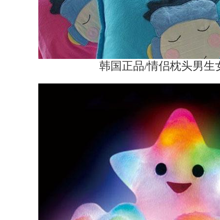
韩国正品/情侣枕头男生