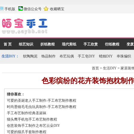
手机版
微信公众号
收藏晒宝
首 页
纸艺知识
折纸教程
现代剪纸
手工欣赏
衍纸教程
变废
生活DIY：
软陶陶泥
饰品制作
布艺玩偶
手工皂DIY
蜡烛DIY
串珠编织
首页
>
生活DIY
>
家居装
色彩缤纷的花卉装饰抱枕制
猜你喜欢：
可爱的圣诞老人手工制作-手工布艺制作教程
时尚墨镜毛毛虫玩具制作-手工布艺制作教程
手工布艺制作经典圣诞袜
猫头鹰手机包手工布艺制作教程
创意装饰手工制作之布艺云朵DIY
可爱的猫爪手套制作教程