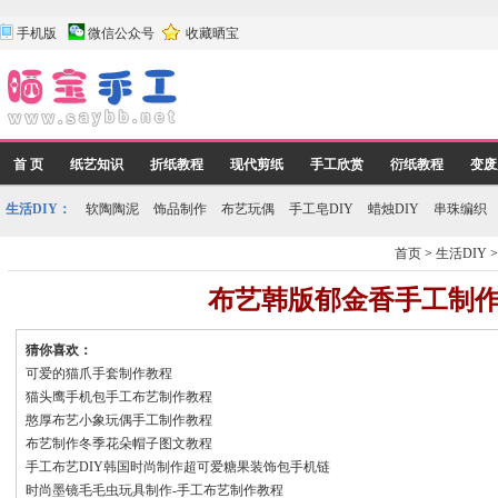
手机版
微信公众号
收藏晒宝
首 页
纸艺知识
折纸教程
现代剪纸
手工欣赏
衍纸教程
变废
生活DIY：
软陶陶泥
饰品制作
布艺玩偶
手工皂DIY
蜡烛DIY
串珠编织
首页
>
生活DIY
布艺韩版郁金香手工制
猜你喜欢：
可爱的猫爪手套制作教程
猫头鹰手机包手工布艺制作教程
憨厚布艺小象玩偶手工制作教程
布艺制作冬季花朵帽子图文教程
手工布艺DIY韩国时尚制作超可爱糖果装饰包手机链
时尚墨镜毛毛虫玩具制作-手工布艺制作教程