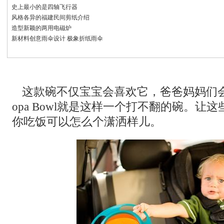
史上最小的是四轴飞行器
风格各异的福建民间剪纸介绍
造型新颖的两用电磁炉
新材料创意雨伞设计 极象折纸雨伞
这款碗不仅宝宝会喜欢它，爸爸妈妈们会
opa Bowl就是这样一个打不翻的碗。让
你吃饭可以怎么个潇洒样儿。