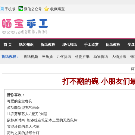
手机版
微信公众号
收藏晒宝
首 页
纸艺知识
折纸教程
现代剪纸
手工欣赏
衍纸教程
变废
折纸教程：
折纸视频
三角插
几何折纸
植物折纸
动物折纸
人物折纸
饰
首
打不翻的碗-小朋友们
猜你喜欢：
可爱的宝宝餐具
多功能新型充气雨伞
11岁剪纸艺人-“魔刀”刘慧
鼠标新时尚 能够挂在笔记本上面的无线鼠标
节能环保的单人汽车
简约之美的折纸台灯