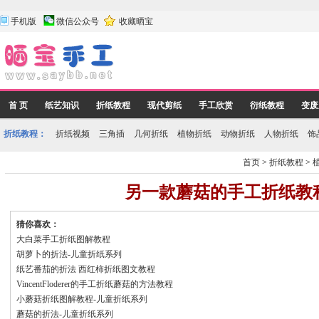
手机版
微信公众号
收藏晒宝
首 页
纸艺知识
折纸教程
现代剪纸
手工欣赏
衍纸教程
变废
折纸教程：
折纸视频
三角插
几何折纸
植物折纸
动物折纸
人物折纸
饰
首页
>
折纸教程
>
另一款蘑菇的手工折纸教
猜你喜欢：
大白菜手工折纸图解教程
胡萝卜的折法-儿童折纸系列
纸艺番茄的折法 西红柿折纸图文教程
VincentFloderer的手工折纸蘑菇的方法教程
小蘑菇折纸图解教程-儿童折纸系列
蘑菇的折法-儿童折纸系列