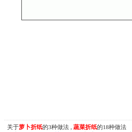
关于
萝卜折纸
的3种做法 ,
蔬菜折纸
的18种做法