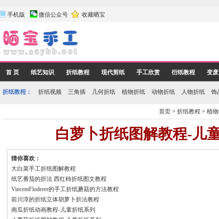
手机版
微信公众号
收藏晒宝
首 页
纸艺知识
折纸教程
现代剪纸
手工欣赏
衍纸教程
变废
折纸教程：
折纸视频
三角插
几何折纸
植物折纸
动物折纸
人物折纸
饰
首页
>
折纸教程
>
植物
白萝卜折纸图解教程-儿
猜你喜欢：
大白菜手工折纸图解教程
纸艺番茄的折法 西红柿折纸图文教程
VincentFloderer的手工折纸蘑菇的方法教程
前川淳的折纸立体胡萝卜折法教程
南瓜折纸动画教程-儿童折纸系列