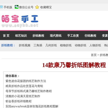
手机版
微信公众号
收藏晒宝
首 页
纸艺知识
折纸教程
现代剪纸
手工欣赏
衍纸教程
变废
折纸教程：
折纸视频
三角插
几何折纸
植物折纸
动物折纸
人物折纸
饰
首页
>
折纸
14款康乃馨折纸图解教程
猜你喜欢：
紫色迷你花簇团的纸艺制作方法
精美折纸作品欣赏莲花与青蛙
母亲节折纸韩式康乃馨纸艺制作教程
清雅的小花满天星纸艺制作
郁金香折纸祥细教程
实拍anywaybreak连体玫瑰花折纸教程图解