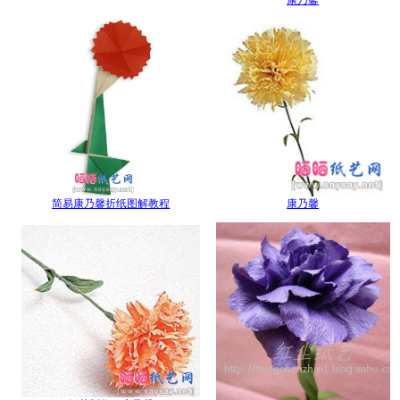
简易康乃馨折纸图解教程
康乃馨