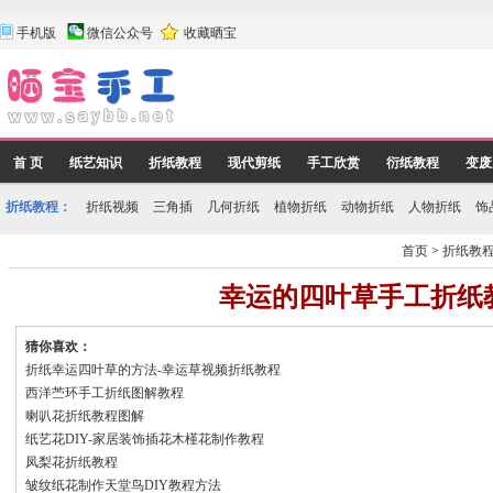
手机版
微信公众号
收藏晒宝
首 页
纸艺知识
折纸教程
现代剪纸
手工欣赏
衍纸教程
变废
折纸教程：
折纸视频
三角插
几何折纸
植物折纸
动物折纸
人物折纸
饰
首页
>
折纸教
幸运的四叶草手工折纸
猜你喜欢：
折纸幸运四叶草的方法-幸运草视频折纸教程
西洋苎环手工折纸图解教程
喇叭花折纸教程图解
纸艺花DIY-家居装饰插花木槿花制作教程
凤梨花折纸教程
皱纹纸花制作天堂鸟DIY教程方法