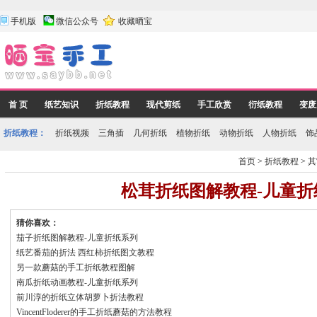
手机版
微信公众号
收藏晒宝
首 页
纸艺知识
折纸教程
现代剪纸
手工欣赏
衍纸教程
变废
折纸教程：
折纸视频
三角插
几何折纸
植物折纸
动物折纸
人物折纸
饰
首页
>
折纸教程
>
其
松茸折纸图解教程-儿童折
猜你喜欢：
茄子折纸图解教程-儿童折纸系列
纸艺番茄的折法 西红柿折纸图文教程
另一款蘑菇的手工折纸教程图解
南瓜折纸动画教程-儿童折纸系列
前川淳的折纸立体胡萝卜折法教程
VincentFloderer的手工折纸蘑菇的方法教程