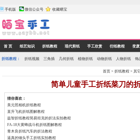
手机版
微信公众号
收藏晒宝
首 页
纸艺知识
折纸教程
现代剪纸
手工欣赏
衍纸教程
变废
折纸教程：
折纸视频
三角插
几何折纸
植物折纸
动物折纸
人物折纸
饰
首页
>
折纸教程
>
其
简单儿童手工折纸菜刀的
猜你喜欢：
美元照相机折纸教程
直升飞机折纸图解教程
益智折纸教程简易坦克的折法实拍教程
FA-18大黄蜂战斗机折纸图解教程
青木良折纸汽车的折法教程
逼真的锤头手工折纸实拍教程