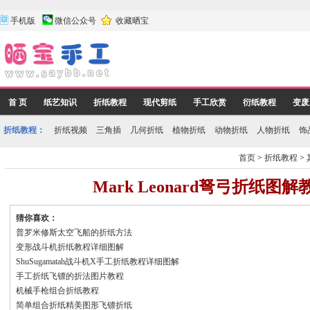
手机版
微信公众号
收藏晒宝
首 页
纸艺知识
折纸教程
现代剪纸
手工欣赏
衍纸教程
变废
折纸教程：
折纸视频
三角插
几何折纸
植物折纸
动物折纸
人物折纸
饰
首页
>
折纸教程
>
Mark Leonard弩弓折纸图
猜你喜欢：
普罗米修斯太空飞船的折纸方法
变形战斗机折纸教程详细图解
ShuSugamatah战斗机X手工折纸教程详细图解
手工折纸飞镖的折法图片教程
机械手枪组合折纸教程
简单组合折纸精美图形飞镖折纸