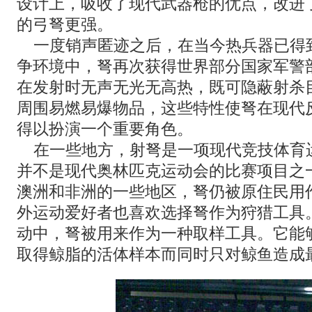
设计上，吸收了现代武器枪的优点，改进
的弓弩更强。
一度销声匿迹之后，在当今热兵器已得
争环境中，弩再次获得世界部分国家军警
在发射时无声无光无高热，既可隐蔽射杀
周围易燃易爆物品，这些特性使弩在现代
得以扮演一个重要角色。
在一些地方，射弩是一项现代竞技体育
并不是现代奥林匹克运动会的比赛项目之
澳洲和非洲的一些地区，弩仍被原住民用
外运动爱好者也喜欢选择弩作为狩猎工具
动中，弩被用来作为一种取样工具。它能
取得鲸脂的活体样本而同时只对鲸鱼造成