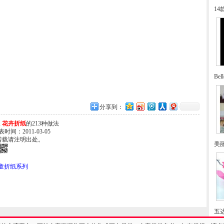
1
Be
分享到：
,
花卉折纸
的213种做法
发表时间：2011-03-05
转载请注明出处。
美
童折纸系列
五