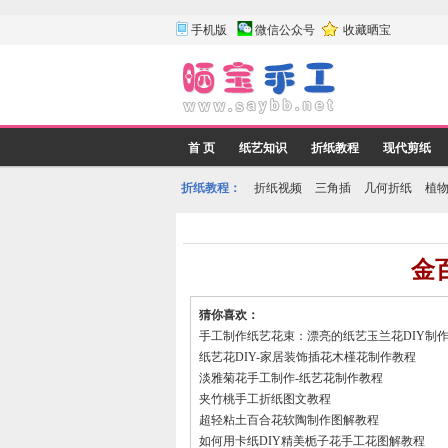
手机版
微信公众号
收藏晒宝
首 页
纸艺知识
折纸教程
现代剪纸
折纸教程：
折纸视频
三角插
几何折纸
植
金
猜你喜欢：
手工制作纸艺花束：漂亮的纸艺玉兰花DIY制
纸艺花DIY-家居装饰插花木槿花制作教程
淡雅菊花手工制作-纸艺花制作教程
夹竹桃手工折纸图文教程
超轻粘土百合花软陶制作图解教程
如何用卡纸DIY精美栀子花手工花图解教程