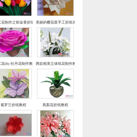
艺花制作之郁金香折纸图文教程
美丽的樱花星手工折纸实拍教程
花diy-牡丹花制作教程
两款精美立体纸花制作教程
紫罗兰折纸教程
凤梨花折纸教程