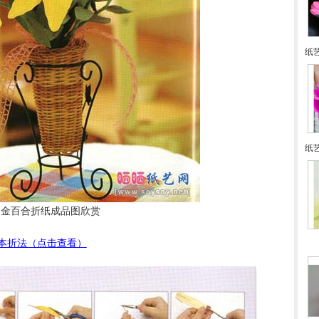
纸
纸艺
金百合折纸成品图欣赏
本折法（点击查看）