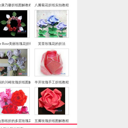
4款康乃馨折纸图解教程
八瓣菊花折纸实拍教程
lle Rose美丽玫瑰花折纸教程
芙荃玫瑰花的折法
丽的川崎玫瑰折纸图解教程(超详细)
半开玫瑰手工折纸教程
边形纸折的多层玫瑰花折纸教程图解
五瓣玫瑰折纸图解教程