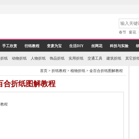
春节
窗花
手工欣赏
衍纸教程
变废为宝
生活DIY
丝网花
科技与实验
物折纸
动物折纸
人物折纸
饰品折纸
实用折纸
交通工具
建筑折纸
其它折
首页
>
折纸教程
>
植物折纸
>
金百合折纸图解教程
百合折纸图解教程
作教程