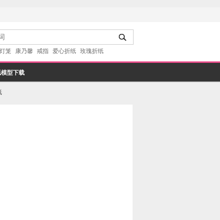
灯笼
康乃馨
戒指
爱心折纸
玫瑰折纸
纸模型下载
纸