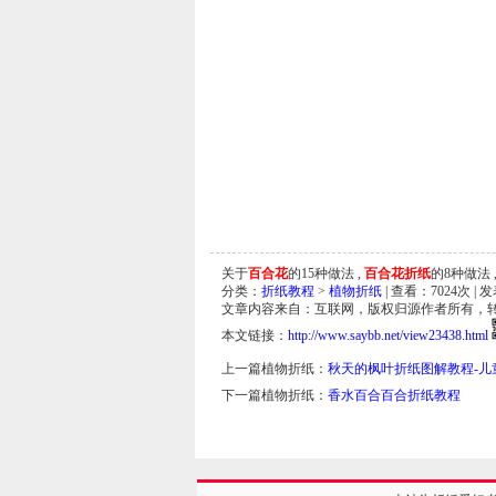
关于
百合花
的15种做法 ,
百合花折纸
的8种做法 
分类：
折纸教程
>
植物折纸
| 查看：
7024
次 | 
文章内容来自：互联网，版权归源作者所有，
本文链接：
http://www.saybb.net/view23438.html
上一篇植物折纸：
秋天的枫叶折纸图解教程-儿
下一篇植物折纸：
香水百合百合折纸教程