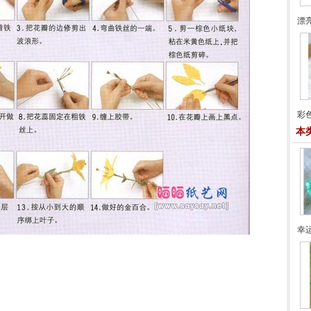
漂
彩
本
幸