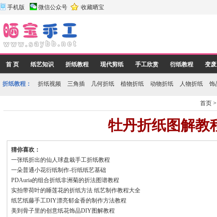
手机版
微信公众号
收藏晒宝
首 页
纸艺知识
折纸教程
现代剪纸
手工欣赏
衍纸教程
变废
折纸教程：
折纸视频
三角插
几何折纸
植物折纸
动物折纸
人物折纸
饰
首页
牡丹折纸图解教
猜你喜欢：
一张纸折出的仙人球盘栽手工折纸教程
一朵普通小花衍纸制作-衍纸纸艺基础
PDAuria的组合折纸非洲菊的折法图谱教程
实拍带荷叶的睡莲花的折纸方法 纸艺制作教程大全
纸艺纸藤手工DIY漂亮郁金香的制作方法教程
美到骨子里的创意纸花饰品DIY图解教程