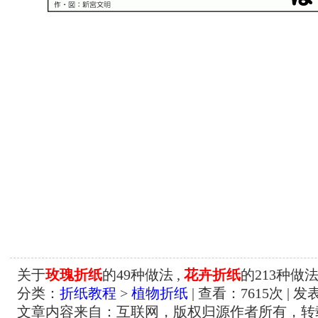
关于
玫瑰折纸
的49种做法 ,
花卉折纸
的213种做
分类：
折纸教程
>
植物折纸
| 查看：
7615
次 | 发
文章内容来自：互联网，版权归源作者所有，转