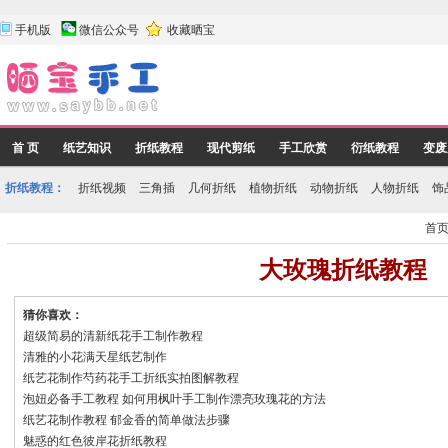
手机版
微信公众号
收藏晒宝
首 页
纸艺知识
折纸教程
现代剪纸
手工欣赏
衍纸教程
变废
折纸教程：
折纸视频
三角插
几何折纸
植物折纸
动物折纸
人物折纸
饰
首
大玫瑰折纸教程
猜你喜欢：
超级简易的清新纸花手工制作教程
清雅的小花满天星纸艺制作
纸艺花制作芍药花手工折纸实拍图解教程
泡妞必备手工教程 如何用枫叶手工制作漂亮玫瑰花的方法
纸艺花制作教程 郁金香的简单做法步骤
魅惑的红色彼岸花折纸教程