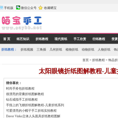
手机版
微信公众号
收藏晒宝
首 页
纸艺知识
折纸教程
现代剪纸
手工欣赏
衍纸教程
变废
折纸教程：
折纸视频
三角插
几何折纸
植物折纸
动物折纸
人物折纸
饰
首页
>
折纸教程
>
饰品折
太阳眼镜折纸图解教程-儿童
猜你喜欢：
时尚手拎包折纸教程
很漂亮的背囊折纸图解教程
钻石戒指手工折纸教程
手指上的飞镖折纸图解教程-儿童折纸系列
可爱漂亮的小帽子手工折纸实拍教程
Davor Vinko立体人头面具折纸教程图解