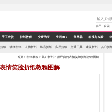
春节
窗花
手工欣赏
衍纸教程
变废为宝
生活DIY
丝网花
科技与实验
物折纸
动物折纸
人物折纸
饰品折纸
实用折纸
交通工具
建筑折纸
其它折
首页
>
折纸教程
>
其它折纸
>
很经典的表情笑脸折纸教程图解
表情笑脸折纸教程图解