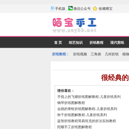
手机版
微信公众号
收藏晒宝
首 页
纸艺知识
折纸教程
现代剪纸
折纸教程：
折纸视频
三角插
几何折纸
植
很经典的
猜你喜欢：
手指上的飞镖折纸图解教程-儿童折纸系列
钢琴折纸图解教程
会跳的青蛙折纸图解教程-儿童折纸系列
秋千折纸图解教程-儿童折纸系列
益智折纸教程简易坦克的折法实拍教程
陀螺手工折纸图解教程