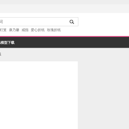
灯笼
康乃馨
戒指
爱心折纸
玫瑰折纸
纸模型下载
纸