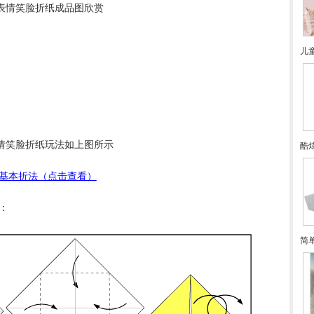
表情笑脸折纸成品图欣赏
儿
情笑脸折纸玩法如上图所示
酷
基本折法（点击查看）
：
简