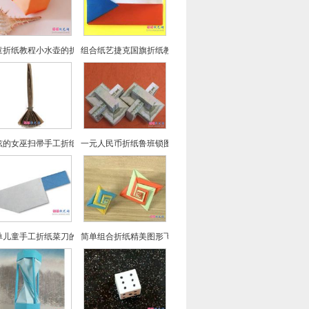
童折纸教程小水壶的折法实拍
组合纸艺捷克国旗折纸教程
炫的女巫扫帚手工折纸图文教程
一元人民币折纸鲁班锁图文教程
单儿童手工折纸菜刀的折法教程
简单组合折纸精美图形飞镖折纸