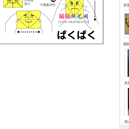
变
国
实
雨