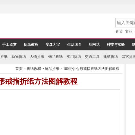
春节
窗花
手工欣赏
衍纸教程
变废为宝
生活DIY
丝网花
科技与实验
物折纸
动物折纸
人物折纸
饰品折纸
实用折纸
交通工具
建筑折纸
其它折
首页
>
折纸教程
>
饰品折纸
>
100元钞心形戒指折纸方法图解教程
心形戒指折纸方法图解教程