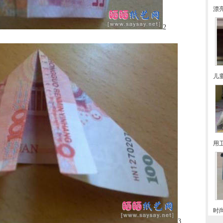
漂
2
儿
用
时
3