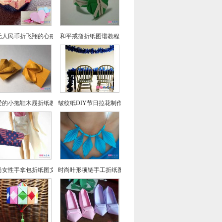
元人民币折飞翔的心戒指图文教程
和平戒指折纸图谱教程
爱的小拖鞋木屐折纸教程
皱纹纸DIY节日拉花制作教程
尚女性手拿包折纸图文教程
时尚叶形项链手工折纸图文教程