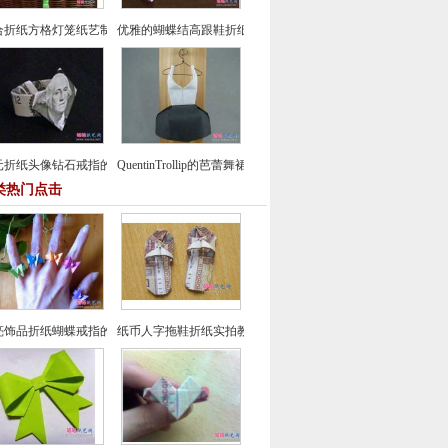
合折纸方格灯笼纸艺制作教程
优雅的蝴蝶结高跟鞋折纸教程
元折纸头像钻石戒指的方法
QuentinTrollip的芭蕾舞裙折纸图谱教程
类热门点击
亮饰品折纸蝴蝶戒指的方法教程
纸币人字拖鞋折纸实拍教程