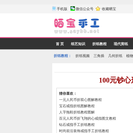
手机版
微信公众号
收藏晒宝
首 页
纸艺知识
折纸教程
现代剪纸
折纸教程：
折纸视频
三角插
几何折纸
植
100元钞
猜你喜欢：
一元人民币折双心图解教程
宝石戒指折纸图解教程
人字拖鞋折纸教程图解
百元人民币折飞翔的心戒指图文教程
钻石戒指手工折纸教程
时尚前沿装饰戒指手工折纸教程