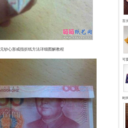
百
00元钞心形戒指折纸方法详细图解教程
可
时