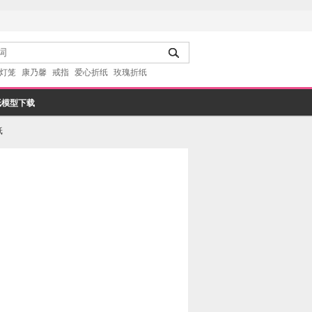
灯笼
康乃馨
戒指
爱心折纸
玫瑰折纸
纸模型下载
纸