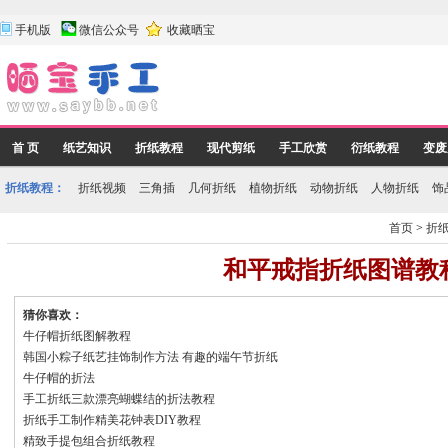
手机版
微信公众号
收藏晒宝
首 页
纸艺知识
折纸教程
现代剪纸
手工欣赏
衍纸教程
变废
折纸教程：
折纸视频
三角插
几何折纸
植物折纸
动物折纸
人物折纸
饰
首页
>
折
和平戒指折纸图谱教
猜你喜欢：
牛仔帽折纸图解教程
韩国小粽子纸艺挂饰制作方法 有趣的端午节折纸
牛仔帽的折法
手工折纸三款漂亮蝴蝶结的折法教程
折纸手工制作精美花钟表DIY教程
精致手提包组合折纸教程