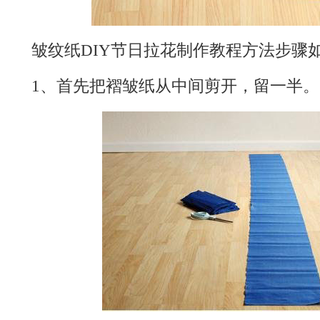
皱纹纸DIY节日拉花制作教程方法步骤
1、首先把褶皱纸从中间剪开，留一半。