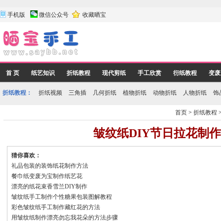
手机版
微信公众号
收藏晒宝
首 页
纸艺知识
折纸教程
现代剪纸
手工欣赏
衍纸教程
变废
折纸教程：
折纸视频
三角插
几何折纸
植物折纸
动物折纸
人物折纸
饰
首页
>
折纸教程
皱纹纸DIY节日拉花制
猜你喜欢：
礼品包装的装饰纸花制作方法
餐巾纸变废为宝制作纸艺花
漂亮的纸花束香雪兰DIY制作
皱纹纸手工制作个性糖果包装图解教程
彩色皱纹纸手工制作藏红花的方法
用皱纹纸制作漂亮勿忘我花朵的方法步骤