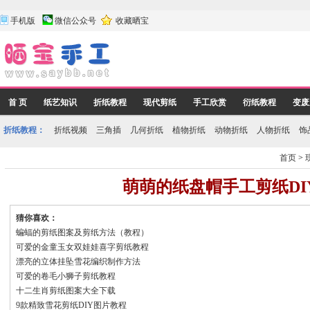
手机版
微信公众号
收藏晒宝
首 页
纸艺知识
折纸教程
现代剪纸
手工欣赏
衍纸教程
变废
折纸教程：
折纸视频
三角插
几何折纸
植物折纸
动物折纸
人物折纸
饰
首页
>
萌萌的纸盘帽手工剪纸DI
猜你喜欢：
蝙蝠的剪纸图案及剪纸方法（教程）
可爱的金童玉女双娃娃喜字剪纸教程
漂亮的立体挂坠雪花编织制作方法
可爱的卷毛小狮子剪纸教程
十二生肖剪纸图案大全下载
9款精致雪花剪纸DIY图片教程