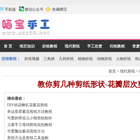
手机版
微信公众号
收藏晒宝
首 页
纸艺知识
折纸教程
现代剪纸
手工欣赏
衍纸教程
变废
折纸教程：
折纸视频
三角插
几何折纸
植物折纸
动物折纸
人物折纸
饰
首页
>
现代剪纸
>
教你剪几种剪纸形状-花瓣层
猜你喜欢：
DIY纸花喇叭花窗花剪纸
幸运星星窗花剪纸方法教程
可爱的带花儿小熊剪纸制作
儿童手工母鸡剪纸实拍教程
可爱瓢虫窗花剪纸方法
剪纸方法及剪纸工具选购