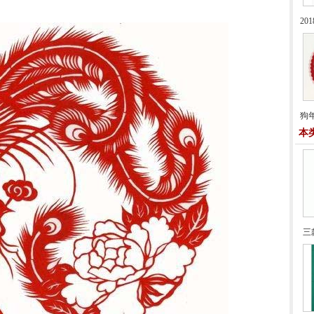
2
狗
本
三