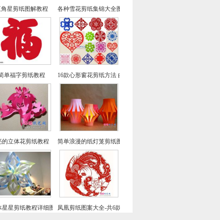
五角星剪纸图解教程
各种雪花剪纸集锦大全图解
简单福字剪纸教程
16款心形窗花剪纸方法 由简到难窗花剪纸教程大全
亮的立体花剪纸教程（一）
简单浪漫的纸灯笼剪纸图解教程
体星星剪纸教程详细图解
凤凰剪纸图案大全-共6款