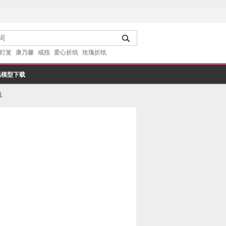
灯笼
康乃馨
戒指
爱心折纸
玫瑰折纸
纸模型下载
纸