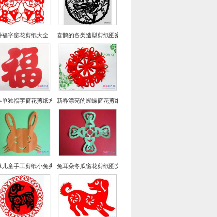
种福字窗花剪纸大全（46幅）
喜鹊的各类造型剪纸图案 春节窗花剪纸图案大全
年单独福字窗花剪纸方法
新春漂亮的蝴蝶窗花剪纸
单儿童手工剪纸小兔头像
兔耳朵冬瓜窗花剪纸图文教程