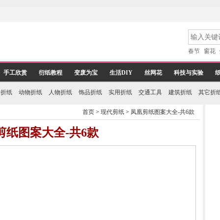
春节
窗花
手工欣赏
衍纸教程
变废为宝
生活DIY
丝网花
科技与实验
物折纸
动物折纸
人物折纸
饰品折纸
实用折纸
交通工具
建筑折纸
其它折
首页
>
现代剪纸
>
凤凰剪纸图案大全-共6款
剪纸图案大全-共6款