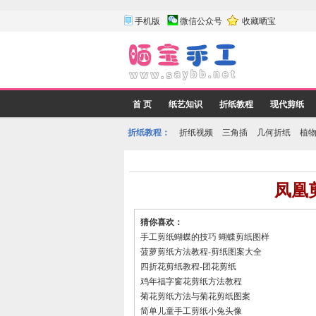
手机版
微信公众号
收藏晒宝
首 页
纸艺知识
折纸教程
现代剪纸
折纸教程：
折纸视频
三角插
几何折纸
植
凤凰
猜你喜欢：
手工剪纸蝴蝶的技巧 蝴蝶剪纸图样
菠萝剪纸方法教程-剪纸图案大全
四折花剪纸教程-团花剪纸
鸡年福字窗花剪纸方法教程
菊花剪纸方法与菊花剪纸图案
简单儿童手工剪纸小兔头像