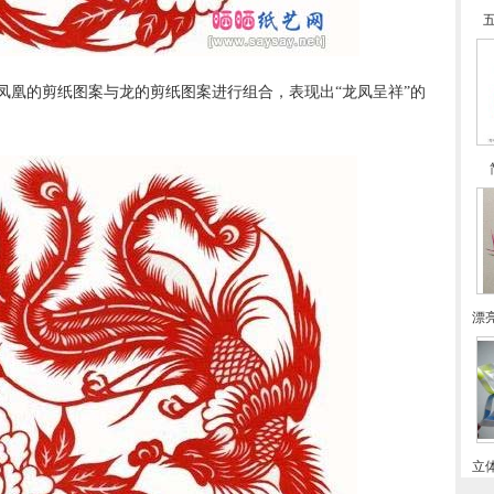
凤凰的剪纸图案与龙的剪纸图案进行组合，表现出“龙凤呈祥”的
。
漂
立