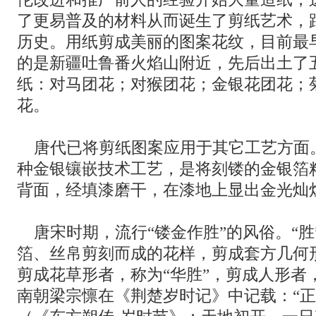
了更易普及的材料从而诞生了剪纸艺术，
历史。用纸剪成美丽的图案花纹，目前最
的是新疆吐鲁番火焰山附近，先后出土了
纸：对马团花；对猴团花；金银花团花；
花。
唐代已将剪纸图案应用于其它工艺方面
种金银镶嵌技术工艺，是将刻镂的金银箔
背面，经填漆磨干，在漆地上显出金光灿
唐宋时期，流行“镂金作胜”的风俗。“胜
箔、丝帛剪刻而成的花样，剪成套方几何形
剪成花草形者，称为“华胜”，剪成人形者，
南朝梁宗懔在《荆楚岁时记》中记载：“