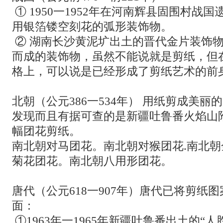
① 1950一1952年在河南辉县固围村战
用银箔镂空刻花的弧形装饰物。
② 湖南长沙黄泥圹出土的晋代金片装饰物
而成的装饰物，虽然不能说就是剪纸，但
格上，可以说是已经形成了剪纸艺术的前
北朝（公元386一534年） 用纸剪成美
发现而且有据可查的是新疆吐鲁番火焰山
幅团花剪纸。
南北朝对马团花。南北朝对猴团花.南北
菊花团花。南北朝八用形团花。
唐代（公元618一907年）唐代已将剪纸
面：
①1963年一1965年新疆吐鲁番出土的“人