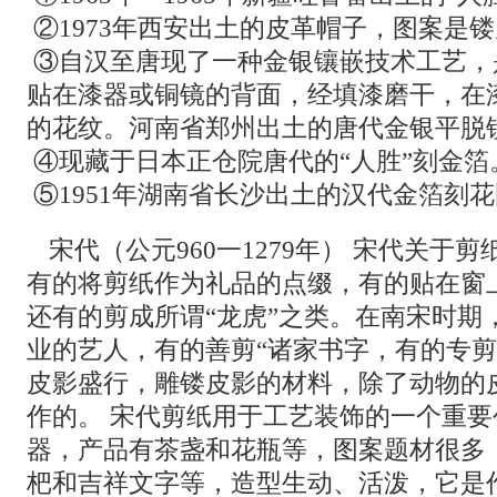
②1973年西安出土的皮革帽子，图案是
③自汉至唐现了一种金银镶嵌技术工艺，
贴在漆器或铜镜的背面，经填漆磨干，在
的花纹。河南省郑州出土的唐代金银平脱镜
④现藏于日本正仓院唐代的“人胜”刻金箔
⑤1951年湖南省长沙出土的汉代金箔刻
宋代（公元960一1279年） 宋代关于
有的将剪纸作为礼品的点缀，有的贴在窗
还有的剪成所谓“龙虎”之类。在南宋时期
业的艺人，有的善剪“诸家书字，有的专剪
皮影盛行，雕镂皮影的材料，除了动物的
作的。 宋代剪纸用于工艺装饰的一个重
器，产品有茶盏和花瓶等，图案题材很多
杷和吉祥文字等，造型生动、活泼，它是