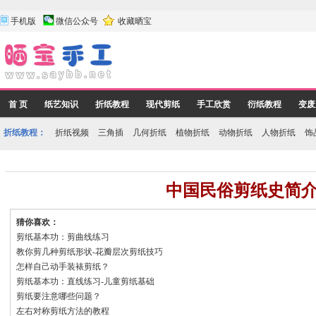
手机版
微信公众号
收藏晒宝
首 页
纸艺知识
折纸教程
现代剪纸
手工欣赏
衍纸教程
变废
折纸教程：
折纸视频
三角插
几何折纸
植物折纸
动物折纸
人物折纸
饰
中国民俗剪纸史简
猜你喜欢：
剪纸基本功：剪曲线练习
教你剪几种剪纸形状-花瓣层次剪纸技巧
怎样自己动手装裱剪纸？
剪纸基本功：直线练习-儿童剪纸基础
剪纸要注意哪些问题？
左右对称剪纸方法的教程