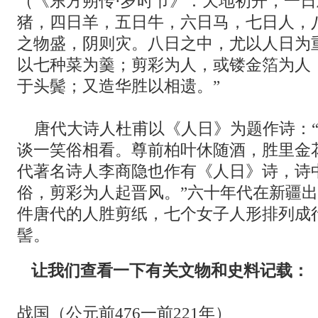
（《东方朔传·岁时节》：天地初开，一
猪，四日羊，五日牛，六日马，七日人，
之物盛，阴则灾。八日之中，尤以人日为重
以七种菜为羹；剪彩为人，或镂金箔为人
于头鬓；又造华胜以相遗。”
唐代大诗人杜甫以《人日》为题作诗：“
谈一笑俗相看。尊前柏叶休随酒，胜里金
代著名诗人李商隐也作有《人日》诗，诗
俗，剪彩为人起晋风。”六十年代在新疆
件唐代的人胜剪纸，七个女子人形排列成
髻。
让我们查看一下有关文物和史料记载：
战国（公元前476一前221年）