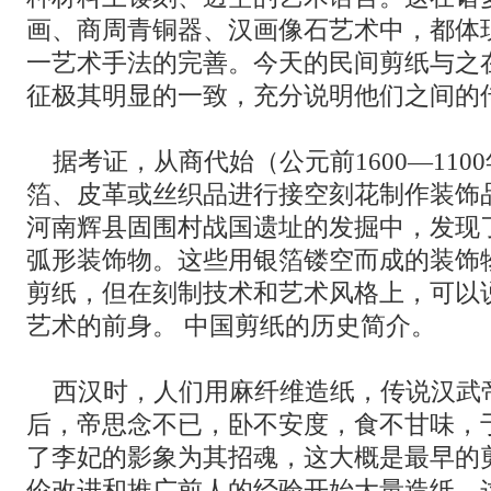
画、商周青铜器、汉画像石艺术中，都体
一艺术手法的完善。今天的民间剪纸与之
征极其明显的一致，充分说明他们之间的
据考证，从商代始（公元前1600—110
箔、皮革或丝织品进行接空刻花制作装饰品。1
河南辉县固围村战国遗址的发掘中，发现
弧形装饰物。这些用银箔镂空而成的装饰
剪纸，但在刻制技术和艺术风格上，可以
艺术的前身。 中国剪纸的历史简介。
西汉时，人们用麻纤维造纸，传说汉武
后，帝思念不已，卧不安度，食不甘味，
了李妃的影象为其招魂，这大概是最早的剪
伦改进和推广前人的经验开始大量造纸，