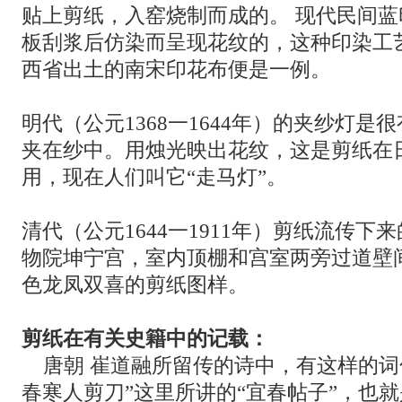
贴上剪纸，入窑烧制而成的。 现代民间
板刮浆后仿染而呈现花纹的，这种印染工
西省出土的南宋印花布便是一例。
明代（公元1368一1644年）的夹纱灯是
夹在纱中。用烛光映出花纹，这是剪纸在
用，现在人们叫它“走马灯”。
清代（公元1644一1911年）剪纸流传下
物院坤宁宫，室内顶棚和宫室两旁过道壁
色龙凤双喜的剪纸图样。
剪纸在有关史籍中的记载：
唐朝 崔道融所留传的诗中，有这样的词
春寒人剪刀”这里所讲的“宜春帖子”，也