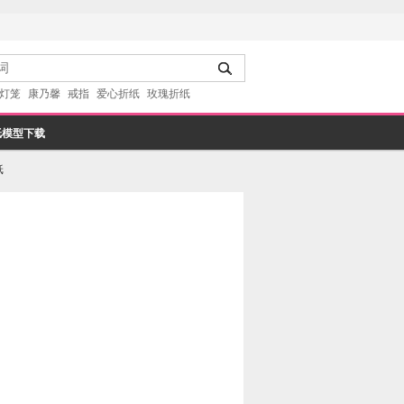
灯笼
康乃馨
戒指
爱心折纸
玫瑰折纸
纸模型下载
纸