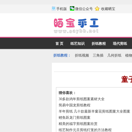
手机版
微信公众号
收藏晒宝
首 页
纸艺知识
折纸教程
现代剪纸
折纸教程：
折纸视频
三角插
几何折纸
植
童
猜你喜欢：
30多款鸡年剪纸图案素材大全
简易中国龙剪纸教程
羊年剪纸 几十款最新羊窗花剪纸图案大全图案
鲤鱼跃龙门剪纸图案
精美的福字剪纸图案欣赏
纸艺制作元旦剪纸灯笼的方法教程