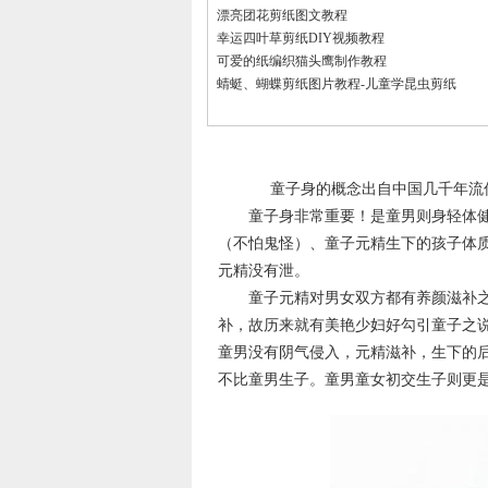
漂亮团花剪纸图文教程
幸运四叶草剪纸DIY视频教程
可爱的纸编织猫头鹰制作教程
蜻蜓、蝴蝶剪纸图片教程-儿童学昆虫剪纸
童子身的概念出自中国几千年流传
童子身非常重要！是童男则身轻体健
（不怕鬼怪）、童子元精生下的孩子体
元精没有泄。
童子元精对男女双方都有养颜滋补之
补，故历来就有美艳少妇好勾引童子之
童男没有阴气侵入，元精滋补，生下的
不比童男生子。童男童女初交生子则更是