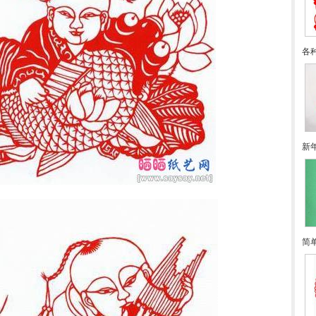
各
新
简