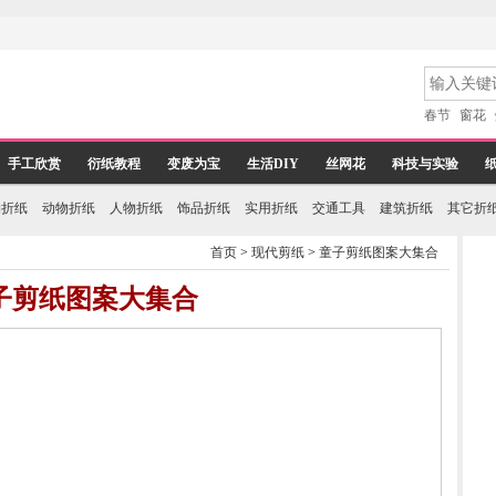
春节
窗花
手工欣赏
衍纸教程
变废为宝
生活DIY
丝网花
科技与实验
物折纸
动物折纸
人物折纸
饰品折纸
实用折纸
交通工具
建筑折纸
其它折
首页
>
现代剪纸
>
童子剪纸图案大集合
子剪纸图案大集合