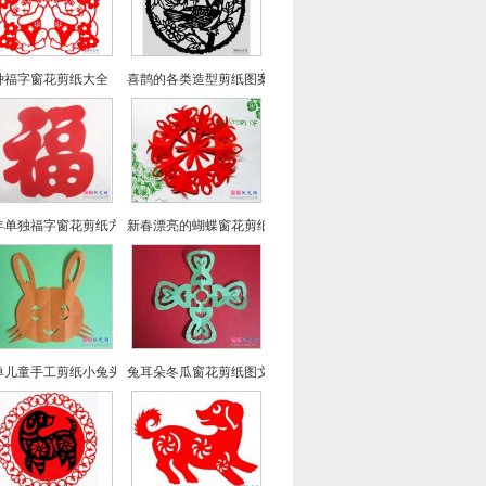
种福字窗花剪纸大全（46幅）
喜鹊的各类造型剪纸图案 春节窗花剪纸图案大全
年单独福字窗花剪纸方法
新春漂亮的蝴蝶窗花剪纸
单儿童手工剪纸小兔头像
兔耳朵冬瓜窗花剪纸图文教程