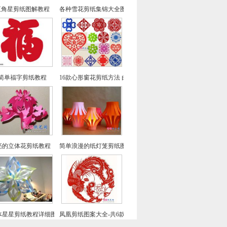
五角星剪纸图解教程
各种雪花剪纸集锦大全图解
简单福字剪纸教程
16款心形窗花剪纸方法 由简到难窗花剪纸教程大全
亮的立体花剪纸教程（一）
简单浪漫的纸灯笼剪纸图解教程
体星星剪纸教程详细图解
凤凰剪纸图案大全-共6款