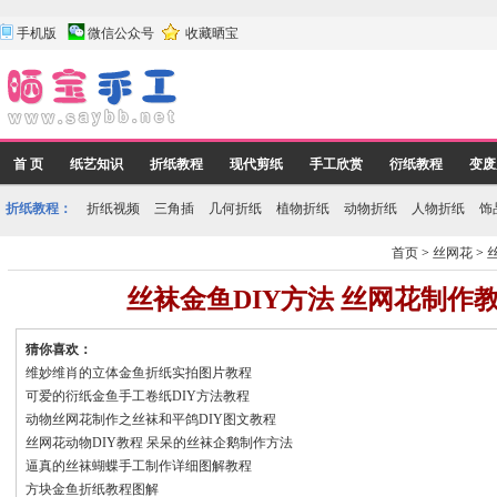
手机版
微信公众号
收藏晒宝
首 页
纸艺知识
折纸教程
现代剪纸
手工欣赏
衍纸教程
变废
折纸教程：
折纸视频
三角插
几何折纸
植物折纸
动物折纸
人物折纸
饰
首页
>
丝网花
>
丝袜金鱼DIY方法 丝网花制作
猜你喜欢：
维妙维肖的立体金鱼折纸实拍图片教程
可爱的衍纸金鱼手工卷纸DIY方法教程
动物丝网花制作之丝袜和平鸽DIY图文教程
丝网花动物DIY教程 呆呆的丝袜企鹅制作方法
逼真的丝袜蝴蝶手工制作详细图解教程
方块金鱼折纸教程图解