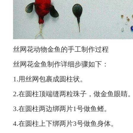
丝网花动物金鱼的手工制作过程
丝网花金鱼制作详细步骤如下：
1.用丝网包裹成圆柱状。
2.在圆柱顶端缝两粒珠子，做金鱼眼睛
3.在圆柱两边绑两片1号做鱼鳍。
4.在圆柱上下绑两片3号做鱼身体。