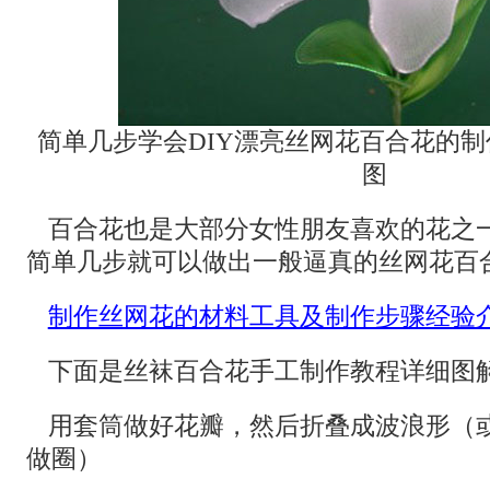
简单几步学会DIY漂亮丝网花百合花的
图
百合花也是大部分女性朋友喜欢的花之
简单几步就可以做出一般逼真的丝网花百
制作丝网花的材料工具及制作步骤经验
下面是丝袜百合花手工制作教程详细图
用套筒做好花瓣，然后折叠成波浪形（
做圈）