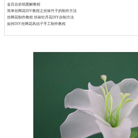
金百合折纸图解教程
简单丝网花DIY教程之丝袜竹子的制作方法
丝网花制作教程 丝袜牡丹花DIY自制方法
如何DIY丝网花风信子手工制作教程