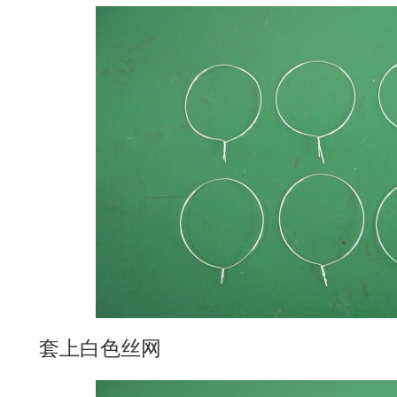
套上白色丝网