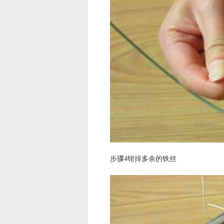
步骤4钳掉多余的铁丝