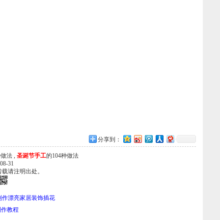
分享到：
做法 ,
圣诞节手工
的104种做法
8-31
转载请注明出处。
制作漂亮家居装饰插花
制作教程