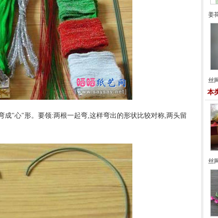
姜
丝
本
弯成"心"形。要领:两根一起弯,这样弯出的形状比较对称,两头留
丝