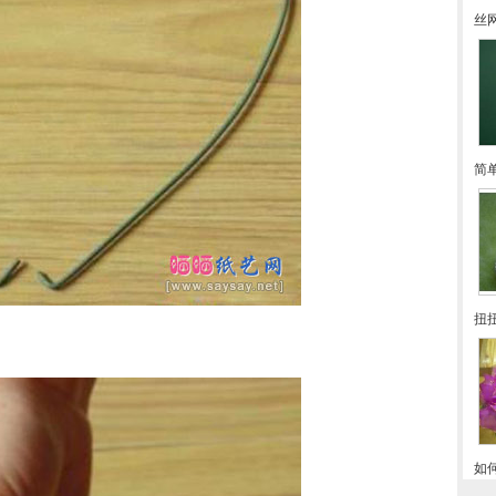
丝
简
扭
如