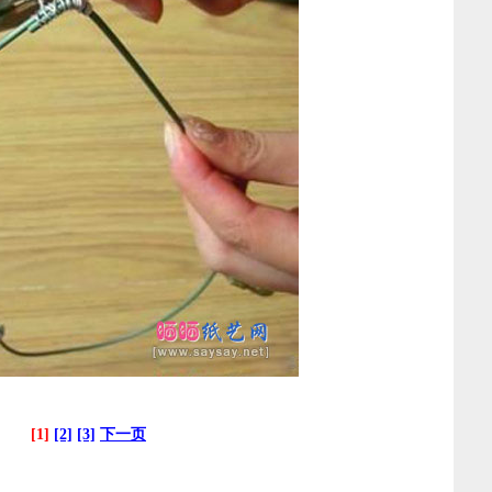
[1]
[2]
[3]
下一页