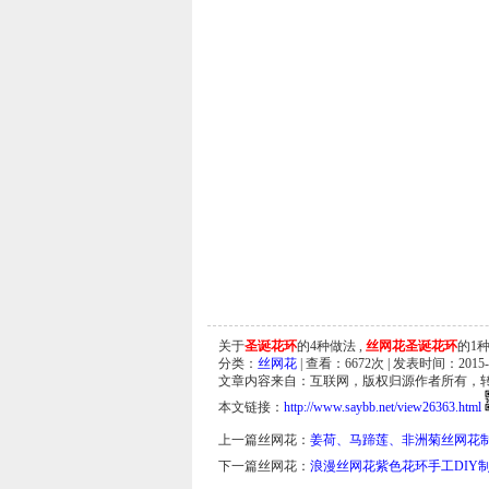
关于
圣诞花环
的4种做法 ,
丝网花圣诞花环
的1种
分类：
丝网花
| 查看：
6672
次 | 发表时间：2015-0
文章内容来自：互联网，版权归源作者所有，
本文链接：
http://www.saybb.net/view26363.html
上一篇丝网花：
姜荷、马蹄莲、非洲菊丝网花
下一篇丝网花：
浪漫丝网花紫色花环手工DIY