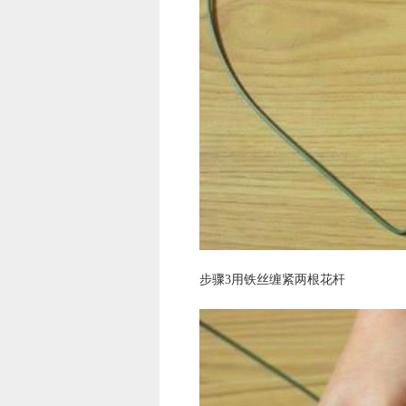
步骤3用铁丝缠紧两根花杆