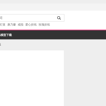
灯笼
康乃馨
戒指
爱心折纸
玫瑰折纸
纸模型下载
纸