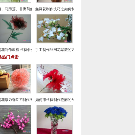
荷、马蹄莲、非洲菊丝网花制作漂亮家居装饰插花
丝网花制作技巧之如何制作丝网花春兰
网花制作教程 丝袜牡丹花DIY自制方法
手工制作丝网花紫薇的方法教程
类热门点击
网花康乃馨DIY制作图文教程
如何用丝袜制作艳丽的丝网花彼岸花