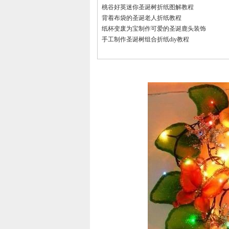
桃谷好英迷你圣诞树折纸图解教程
背着布袋的圣诞老人折纸教程
纸杯变废为宝制作可爱的圣诞鹿头装饰
手工制作圣诞树组合折纸diy教程