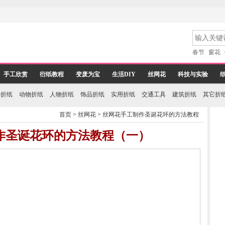
春节
窗花
手工欣赏
衍纸教程
变废为宝
生活DIY
丝网花
科技与实验
物折纸
动物折纸
人物折纸
饰品折纸
实用折纸
交通工具
建筑折纸
其它折
首页
>
丝网花
>
丝网花手工制作圣诞花环的方法教程
作圣诞花环的方法教程（一）