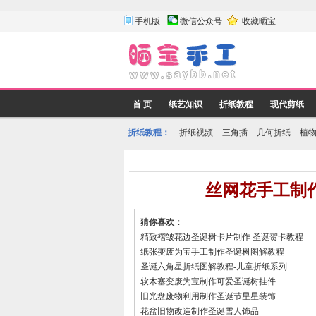
手机版
微信公众号
收藏晒宝
首 页
纸艺知识
折纸教程
现代剪纸
折纸教程：
折纸视频
三角插
几何折纸
植
丝网花手工制
猜你喜欢：
精致褶皱花边圣诞树卡片制作 圣诞贺卡教程
纸张变废为宝手工制作圣诞树图解教程
圣诞六角星折纸图解教程-儿童折纸系列
软木塞变废为宝制作可爱圣诞树挂件
旧光盘废物利用制作圣诞节星星装饰
花盆旧物改造制作圣诞雪人饰品