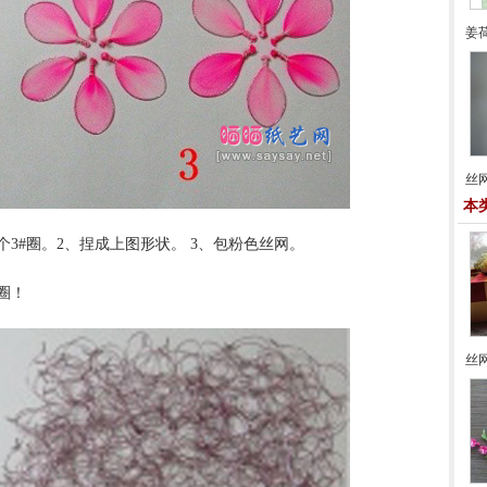
姜
丝
本
2个3#圈。2、捏成上图形状。 3、包粉色丝网。
圈！
丝