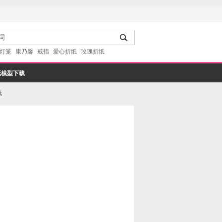
灯笼
康乃馨
戒指
爱心折纸
玫瑰折纸
纸模型下载
纸