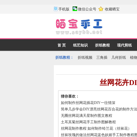
手机版
微信公众号
收藏晒宝
首 页
纸艺知识
折纸教程
现代剪纸
折纸教程：
折纸视频
三角插
几何折纸
植
丝网花卉D
猜你喜欢：
如何制作丝网花插花DIY一往情深
简单几步学会DIY漂亮丝网花百合花的制作方
无圈丝网花满天星制作图文教程
土耳其菊丝网花手工制作图解教程
丝网花制作教程 如何制作铃兰花（丝袜花）
丝袜玫瑰的做法丝网花蓝色妖姬手工制作教程