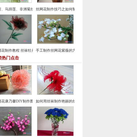
荷、马蹄莲、非洲菊丝网花制作漂亮家居装饰插花
丝网花制作技巧之如何制作丝网花春兰
网花制作教程 丝袜牡丹花DIY自制方法
手工制作丝网花紫薇的方法教程
类热门点击
网花康乃馨DIY制作图文教程
如何用丝袜制作艳丽的丝网花彼岸花