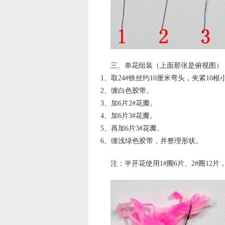
三、单花组装（上面那张是俯视图）
1、取24#铁丝约10厘米弯头，夹紧10
2、缠白色胶带。
3、加6片2#花瓣。
4、加6片3#花瓣。
5、再加6片3#花瓣。
6、缠浅绿色胶带，并整理形状。
注：半开花使用1#圈6片、2#圈1