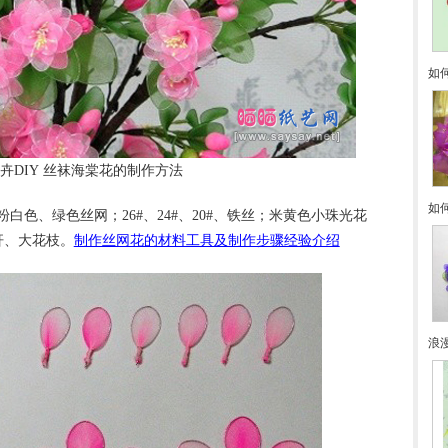
如
卉DIY 丝袜海棠花的制作方法
如
色、绿色丝网；26#、24#、20#、铁丝；米黄色小珠光花
杆、大花枝。
制作丝网花的材料工具及制作步骤经验介绍
浪