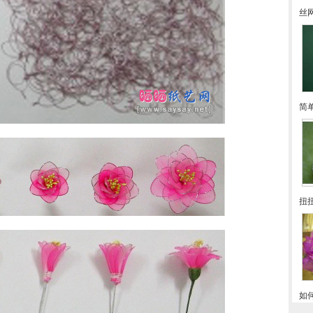
丝
简
扭
如