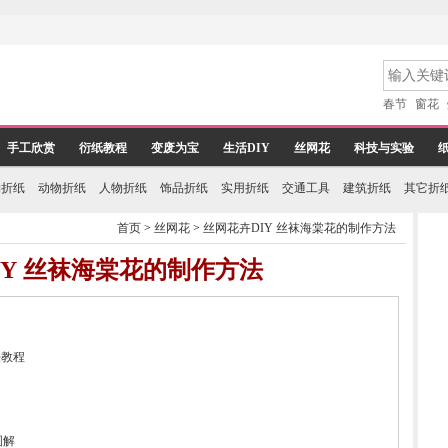
春节
窗花
手工欣赏
衍纸教程
变废为宝
生活DIY
丝网花
科技与实验
物折纸
动物折纸
人物折纸
饰品折纸
实用折纸
交通工具
建筑折纸
其它折
首页
>
丝网花
>
丝网花卉DIY 丝袜海棠花的制作方法
IY 丝袜海棠花的制作方法
法教程
图解