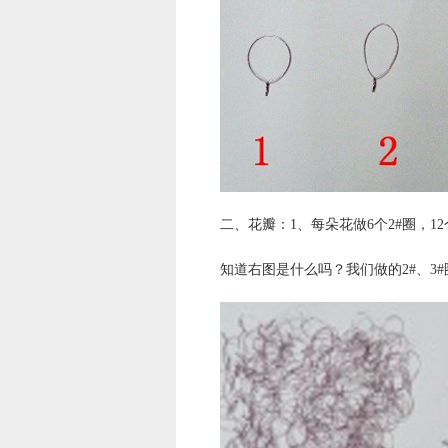
二、花瓣：1、每朵花做6个2#圈，1
知道右图是什么吗？我们做的2#、3#