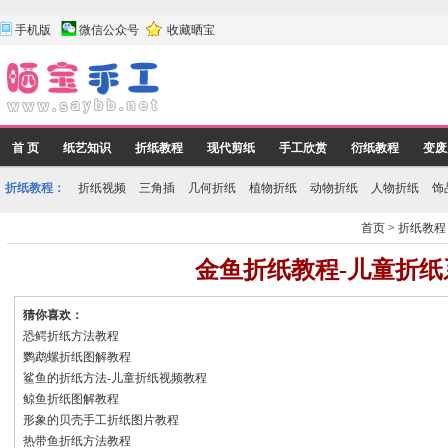
手机版
微信公众号
收藏晒宝
首 页
纸艺知识
折纸教程
现代剪纸
手工欣赏
衍纸教程
变废
折纸教程：
折纸视频
三角插
几何折纸
植物折纸
动物折纸
人物折纸
饰
首页
>
折纸教程
金鱼折纸教程-儿童折纸
猜你喜欢：
恐鳄折纸方法教程
鹦鹉螺折纸图解教程
鲨鱼的折纸方法-儿童折纸视频教程
鲸鱼折纸图解教程
形象的贝壳手工折纸图片教程
热带鱼折纸方法教程