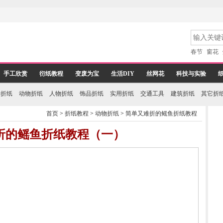
春节
窗花
手工欣赏
衍纸教程
变废为宝
生活DIY
丝网花
科技与实验
物折纸
动物折纸
人物折纸
饰品折纸
实用折纸
交通工具
建筑折纸
其它折
首页
>
折纸教程
>
动物折纸
>
简单又难折的鳐鱼折纸教程
折的鳐鱼折纸教程（一）