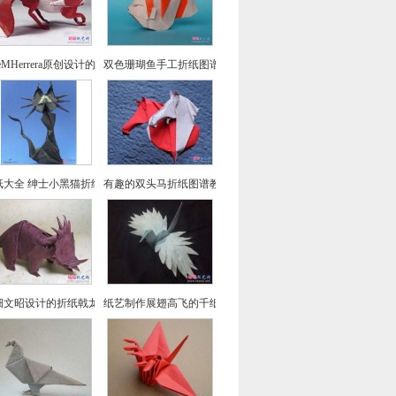
seMHerrera原创设计的回头望小狐狸折纸
双色珊瑚鱼手工折纸图谱教程
纸大全 绅士小黑猫折纸方法教程
有趣的双头马折纸图谱教程
畑文昭设计的折纸戟龙图谱教程
纸艺制作展翅高飞的千纸鹤折纸图文教程