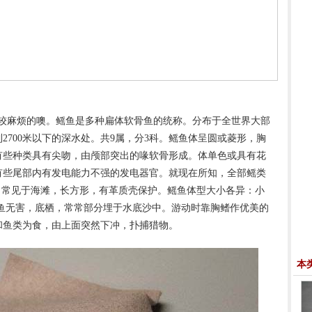
较麻烦的噢。鳐鱼是多种扁体软骨鱼的统称。分布于全世界大部
2700米以下的深水处。共9属，分3科。鳐鱼体呈圆或菱形，胸
有些种类具有尖吻，由颅部突出的喙软骨形成。体单色或具有花
有些尾部内有发电能力不强的发电器官。就现在所知，全部鳐类
，常见于海滩，长方形，有革质壳保护。鳐鱼体型大小各异：小
。鳐鱼无害，底栖，常常部分埋于水底沙中。游动时靠胸鳍作优美的
和鱼类为食，由上面突然下冲，扑捕猎物。
本