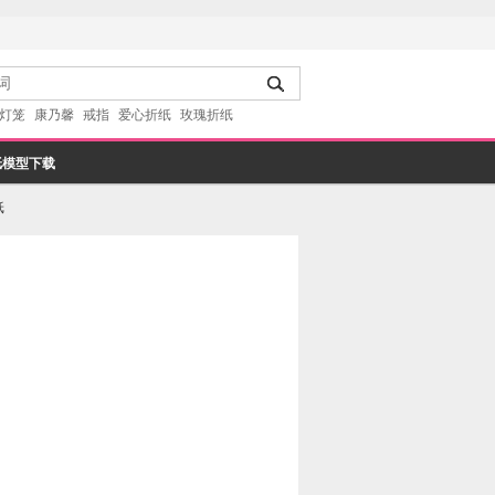
灯笼
康乃馨
戒指
爱心折纸
玫瑰折纸
纸模型下载
纸