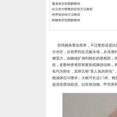
魔鬼鱼折纸图解教程
站立的大螃蟹的折纸方法教程
热带鱼折纸方法教程
鮟鱇鱼折纸图解教程
折纸鳐鱼看似简单，不过整形还是比
分水区，从热带到近北极水域，从浅海到
鳍宽大，由吻端扩伸到细长的尾根部；
纹，多数种类脊部有硬刺或棘状结构，
鱼均为卵生，其卵又称“美人鱼的荷包”
鳐成体仅50厘米；大鳐可长达2.5米
波浪状摆动前进。以软体动物、甲壳类