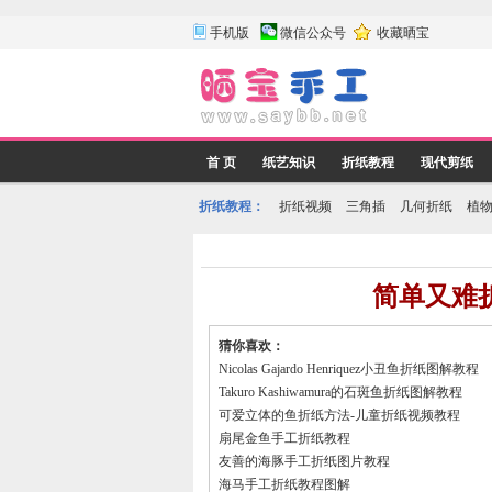
手机版
微信公众号
收藏晒宝
首 页
纸艺知识
折纸教程
现代剪纸
折纸教程：
折纸视频
三角插
几何折纸
植
简单又难
猜你喜欢：
Nicolas Gajardo Henriquez小丑鱼折纸图解教程
Takuro Kashiwamura的石斑鱼折纸图解教程
可爱立体的鱼折纸方法-儿童折纸视频教程
扇尾金鱼手工折纸教程
友善的海豚手工折纸图片教程
海马手工折纸教程图解