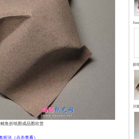
Jo
折
川
鳐鱼折纸图成品图欣赏
本折法（点击查看）