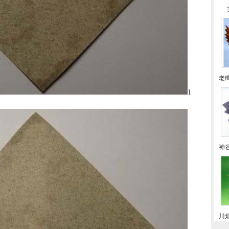
老
1
神
川