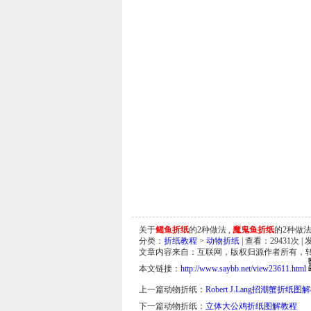
关于
鳐鱼折纸
的2种做法 ,
魔鬼鱼折纸
的2种做法
分类：
折纸教程
>
动物折纸
| 查看：
29431
次 | 
文章内容来自：互联网，版权归源作者所有，
本文链接：
http://www.saybb.net/view23611.html
上一篇动物折纸：
Robert J.Lang招潮蟹折纸图
下一篇动物折纸：
立体大公鸡折纸图解教程