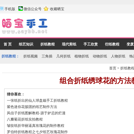
手机版
微信公众号
收藏晒宝
首 页
纸艺知识
折纸教程
现代剪纸
手工欣赏
衍纸教程
变废
折纸教程：
折纸视频
三角插
几何折纸
植物折纸
动物折纸
人物折纸
饰
首页
>
折纸教
组合折纸绣球花的方法
猜你喜欢：
一张纸折出的仙人球盘栽手工折纸教程
紫色迷你花簇团的纸艺制作方法
风信子折纸图解教程-源于妒忌的烂漫
八瓣菊花折纸实拍教程
皱纹纸折华丽逼真玫瑰花的制作教程
罗伯特折纸教程之七夕纸艺玫瑰花制作