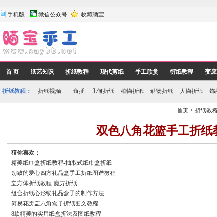
手机版
微信公众号
收藏晒宝
首 页
纸艺知识
折纸教程
现代剪纸
手工欣赏
衍纸教程
变废
折纸教程：
折纸视频
三角插
几何折纸
植物折纸
动物折纸
人物折纸
饰
首页
>
折纸教
双色八角花篮手工折纸
猜你喜欢：
精美纸巾盒折纸教程-抽取式纸巾盒折纸
别致的爱心四方礼品盒手工折纸图谱教程
立方体折纸教程-魔方折纸
组合折纸心形锁礼品盒子的制作方法
简易花瓣盖六角盒子折纸图文教程
8款精美的实用纸盒折法及图纸教程